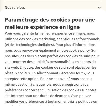
Payer
Travailler chez A.S.Adventure
Nos services
Livraison
Explore More
Retourner
Entreprise responsable
Location / Location sports d’hiver
Paramétrage des cookies pour une
Rétractation d'une commande
Découvrez
À propos d’Ayacucho
Seconde-main
meilleure expérience en ligne
Entretien & réparations
Nos magasins
Entretien de ski
A.S.Magazine
Garantie
Pour vous garantir la meilleure expérience en ligne, nous
À propos d’A.S.Adventure
Service de lavage
Explore Camp
Contactez-nous
utilisons des cookies marketing, analytiques et fonctionnels
Déclaration d'accessibilité
Entretien de chaussures
Gear Check
(et des technologies similaires). Pour plus d'informations,
Réparation de chaussures
Expertise & conseils
nous vous renvoyons également à notre cookie policy. Sur
Abonnez-vous à la newsletter
Réparation de vêtements
nos sites, des tiers placent parfois des cookies de suivi pour
Retouches
vous montrer des publicités personnalisées en dehors du
Pour les entreprises
Suivez-nous
site web. En outre, des cookies de suivi sont placés par les
réseaux sociaux. En sélectionnant « Accepter tout », vous
acceptez cette option. Pour ne pas avoir à vous poser la
même question à chaque fois, nous enregistrons vos
préférences concernant l’utilisation des cookies sur notre
site Internet pour une durée de deux ans. Vous pouvez
Mentions légales
Politique de confidentialité
modifier vos préférences à tout moment via la politique en
Conditions générales
Cookie Policy