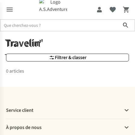
Sho
Marques
Travelin'
Travelin'
Travelin'
Filtrer & classer
0 articles
Service client
Questions fréquentes
À propos de nous
Commander