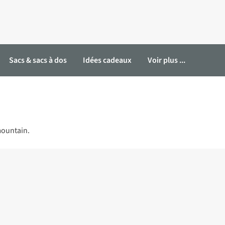
Sacs & sacs à dos
Idées cadeaux
Voir plus ...
mountain.