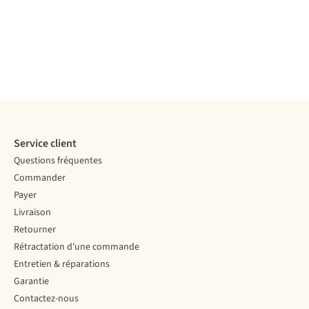
Système de
Système de
Système de
montage
montage
montage
montage
Inserts
Inserts
Inserts
Inserts
Comparer
Comparer
Comparer
Comparer
Service client
Questions fréquentes
Commander
Payer
Livraison
Retourner
Rétractation d'une commande
Entretien & réparations
Garantie
Contactez-nous