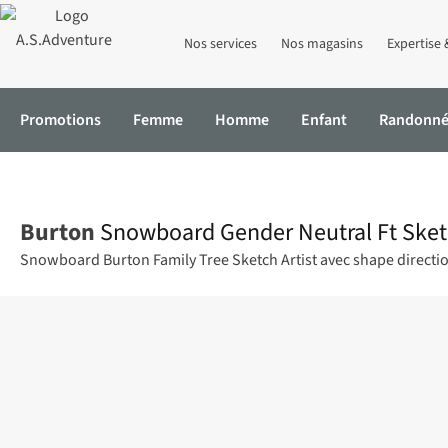
Nos services
Nos magasins
Expertise 
Promotions
Femme
Homme
Enfant
Randonn
Accueil
Snowboard Gender Neutral Ft Sketch Artist
Burton
Snowboard Gender Neutral Ft Sketc
Snowboard Burton Family Tree Sketch Artist avec shape directionn