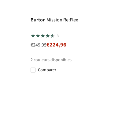
-10%
Explore More
Burton
Mission Re:Flex
3
€224,96
€249,95
2
couleurs disponibles
Comparer
%
%