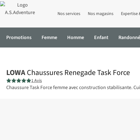
Nos services
Nos magasins
Expertise 
Promotions
Femme
Homme
Enfant
Randonn
Accueil
Chaussures Renegade Task Force
LOWA
Chaussures Renegade Task Force
1 Avis
Chaussure Task Force femme avec construction stabilisante. Cui