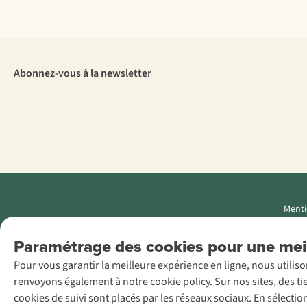
Abonnez-vous à la newsletter
Menti
AS Adventure
Paramétrage des cookies pour une meil
Luxemburg SA,
Pour vous garantir la meilleure expérience en ligne, nous utilis
Boulevard F.W.
renvoyons également à notre cookie policy. Sur nos sites, des ti
Raiffeisen 25, L-
cookies de suivi sont placés par les réseaux sociaux. En sélecti
2411