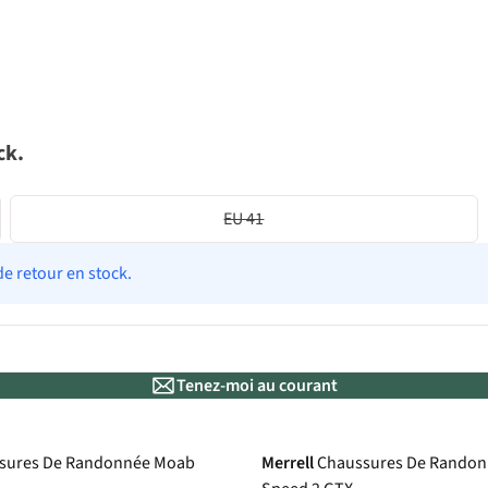
ck.
EU 41
de retour en stock.
Tenez-moi au courant
Gore-Tex
sures De Randonnée Moab
Merrell
Chaussures De Rando