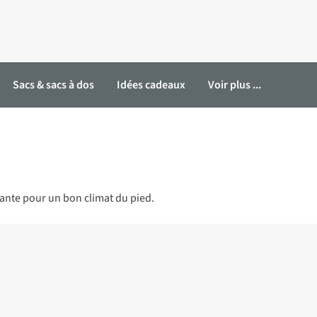
Sacs & sacs à dos
Idées cadeaux
Voir plus ...
ante pour un bon climat du pied.