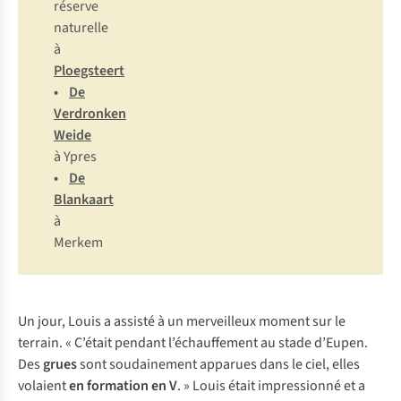
réserve
naturelle
à
Ploegsteert
•
De
Verdronken
Weide
à Ypres
•
De
Blankaart
à
Merkem
Un jour, Louis a assisté à un merveilleux moment sur le
terrain. « C’était pendant l’échauffement au stade d’Eupen.
Des
grues
sont soudainement apparues dans le ciel, elles
volaient
en formation en V
. » Louis était impressionné et a