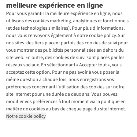
Seconde-main
meilleure expérience en ligne
Entretien & réparations
Nos magasins
Entretien de ski
A.S.Magazine
Garantie
Pour vous garantir la meilleure expérience en ligne, nous
À propos d’A.S.Adventure
Service de lavage
Explore Camp
Contactez-nous
utilisons des cookies marketing, analytiques et fonctionnels
Déclaration d'accessibilité
Entretien de chaussures
Gear Check
(et des technologies similaires). Pour plus d'informations,
Réparation de chaussures
Expertise & conseils
nous vous renvoyons également à notre cookie policy. Sur
Abonnez-vous à la newsletter
Réparation de vêtements
nos sites, des tiers placent parfois des cookies de suivi pour
Retouches
vous montrer des publicités personnalisées en dehors du
Pour les entreprises
Suivez-nous
site web. En outre, des cookies de suivi sont placés par les
réseaux sociaux. En sélectionnant « Accepter tout », vous
acceptez cette option. Pour ne pas avoir à vous poser la
même question à chaque fois, nous enregistrons vos
préférences concernant l’utilisation des cookies sur notre
site Internet pour une durée de deux ans. Vous pouvez
Mentions légales
Politique de confidentialité
modifier vos préférences à tout moment via la politique en
Conditions générales
Cookie Policy
matière de cookies au bas de chaque page du site Internet.
Notre cookie policy
AS Adventure Luxemburg SA,
Boulevard F.W. Raiffeisen 25,
L-2411 Luxembourg
team@asadventure.com
+32 (0)3 828 30 15