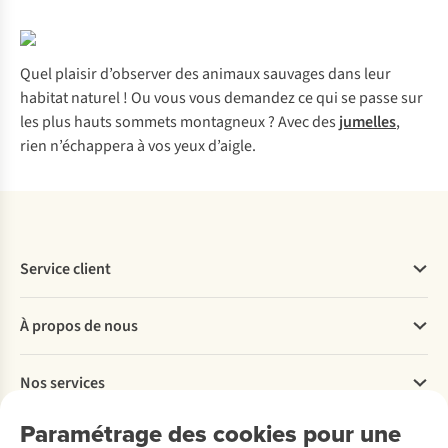
Quel plaisir d’observer des animaux sauvages dans leur
habitat naturel ! Ou vous vous demandez ce qui se passe sur
les plus hauts sommets montagneux ? Avec des
jumelles
,
rien n’échappera à vos yeux d’aigle.
Service client
Questions fréquentes
À propos de nous
Commander
Payer
Travailler chez A.S.Adventure
Nos services
Livraison
Explore More
Retourner
Entreprise responsable
Location / Location sports d’hiver
Paramétrage des cookies pour une
Rétractation d'une commande
Découvrez
À propos d’Ayacucho