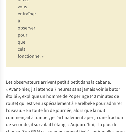
vous
entraîner
à
observer
pour
que
cela
fonctionne. »
Les observateurs arrivent petit à petit dans la cabane.
« Avant-hier, j’ai attendu 7 heures sans jamais voir le butor
étoilé », explique un homme de Poperinge (40 minutes de
route) qui est venu spécialement à Harelbeke pour admirer
l’oiseau. « En toute fin de journée, alors que la nuit
commençait à tomber, je l’ai finalement aperçu une fraction
de seconde, il survolait l’étang. » Aujourd’hui, il a plus de
chance. Son GSM est soigneusement fixé à ses jumelles pour