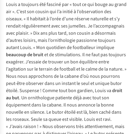
Louis a toujours été fasciné par « tout ce qui bouge au grand
air ». C’est son cousin qui l’a initié à l’observation des
oiseaux. « Il habitait à l’orée d’une réserve naturelle et s’y
rendait régulièrement avec ses jumelles. Je l’accompagnais
avec plaisir. » Dix ans plus tard, son cousin a désormais
d’autres loisirs, mais l’ornithologie passionne toujours
autant Louis. « Mon quotidien de footballeur implique
beaucoup de bruit
et de stimulations. Il ne faut pas toujours
exagérer. J’essaie de trouver un bon équilibre entre
l’agitation sur le terrain de football et le calme de la nature. »
Nous nous approchons de la cabane d’où nous pourrons
peut-être observer dans un instant le seul et unique butor
étoilé. Suspense ! Comme tout bon gardien, Louis va
droit
au
but
. Un ornithologue patiente déjà avec tout son
équipement dans la cabane. Il nous annonce la bonne
nouvelle en silence. Le butor étoilé est là, bien caché dans
les roseaux. Seule sa queue est visible. Louis est ravi.
« J’avais raison ! » Nous observons très attentivement, mais
ne parvenons pas à distinguer l’oiseau. « Le butor présente