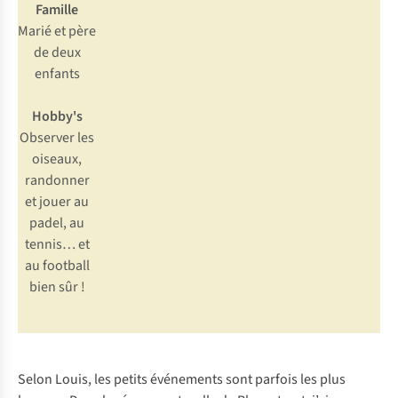
Famille
Marié et père
de deux
enfants
Hobby's
Observer les
oiseaux,
randonner
et jouer au
padel, au
tennis… et
au football
bien sûr !
Selon Louis, les petits événements sont parfois les plus