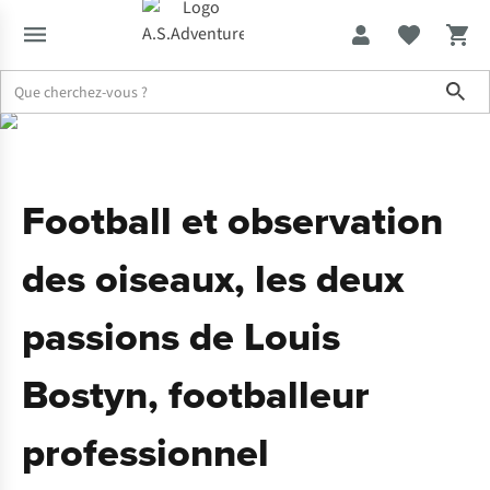
Sho
Expertise & Conseils
Football et observation des oiseaux avec Lo
Football et observation
des oiseaux, les deux
passions de Louis
Bostyn, footballeur
professionnel