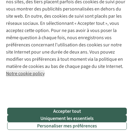
nos sites, des tiers placent parfois des cookies de suivi pour
Retouches
vous montrer des publicités personnalisées en dehors du
Pour les entreprises
Suivez-nous
site web. En outre, des cookies de suivi sont placés par les
réseaux sociaux. En sélectionnant « Accepter tout », vous
acceptez cette option. Pour ne pas avoir à vous poser la
même question à chaque fois, nous enregistrons vos
préférences concernant l’utilisation des cookies sur notre
site Internet pour une durée de deux ans. Vous pouvez
Mentions légales
Politique de confidentialité
modifier vos préférences à tout moment via la politique en
Conditions générales
Cookie Policy
matière de cookies au bas de chaque page du site Internet.
Notre cookie policy
AS Adventure Luxemburg SA,
Boulevard F.W. Raiffeisen 25,
L-2411 Luxembourg
team@asadventure.com
+32 (0)3 828 30 15
TVA LU 145.75.057
Accepter tout
Uniquement les essentiels
Personaliser mes préférences