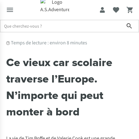
Sho
Expertise & Conseils
Ce vieux car scolaire traverse l’Europe. N’i
Temps de lecture : environ 8 minutes
🕒
Ce vieux car scolaire
traverse l’Europe.
N’importe qui peut
monter à bord
La vie de Tim Boffe et de Valerie Cook est une grande