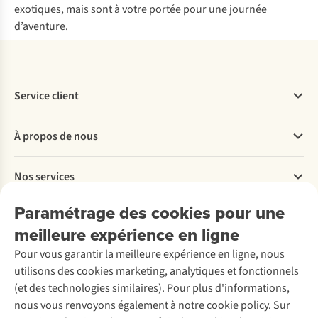
exotiques, mais sont à votre portée pour une journée
d’aventure.
Service client
Questions fréquentes
À propos de nous
Commander
Payer
Travailler chez A.S.Adventure
Nos services
Livraison
Explore More
Retourner
Entreprise responsable
Location / Location sports d’hiver
Paramétrage des cookies pour une
Rétractation d'une commande
Découvrez
À propos d’Ayacucho
Seconde-main
meilleure expérience en ligne
Entretien & réparations
Nos magasins
Entretien de ski
A.S.Magazine
Garantie
Pour vous garantir la meilleure expérience en ligne, nous
À propos d’A.S.Adventure
Service de lavage
Explore Camp
Contactez-nous
utilisons des cookies marketing, analytiques et fonctionnels
Déclaration d'accessibilité
Entretien de chaussures
Gear Check
(et des technologies similaires). Pour plus d'informations,
Réparation de chaussures
Expertise & conseils
nous vous renvoyons également à notre cookie policy. Sur
Abonnez-vous à la newsletter
Réparation de vêtements