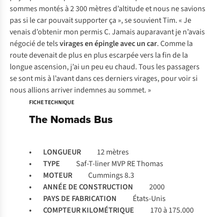
sommes montés à 2 300 mètres d’altitude et nous ne savions
pas si le car pouvait supporter ça », se souvient Tim. « Je
venais d’obtenir mon permis C. Jamais auparavant je n’avais
négocié de tels
virages en épingle avec un car
. Comme la
route devenait de plus en plus escarpée vers la fin de la
longue ascension, j’ai un peu eu chaud. Tous les passagers
se sont mis à l’avant dans ces derniers virages, pour voir si
nous allions arriver indemnes au sommet. »
FICHE TECHNIQUE
The Nomads Bus
• LONGUEUR
12 mètres
• TYPE
Saf-T-liner MVP RE Thomas
• MOTEUR
Cummings 8.3
• ANNÉE DE CONSTRUCTION
2000
• PAYS DE FABRICATION
États-Unis
• COMPTEUR KILOMÉTRIQUE
170 à 175.000