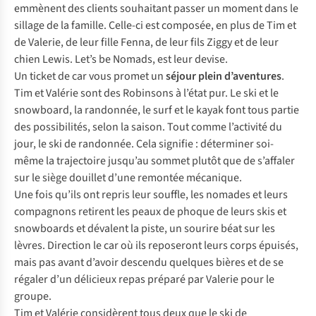
emmènent des clients souhaitant passer un moment dans le
sillage de la famille. Celle-ci est composée, en plus de Tim et
de Valerie, de leur fille Fenna, de leur fils Ziggy et de leur
chien Lewis.
Let’s be Nomads,
est leur devise.
Un ticket de car vous promet un
séjour plein d’aventures
.
Tim et Valérie sont des Robinsons à l’état pur. Le ski et le
snowboard, la randonnée, le surf et le kayak font tous partie
des possibilités, selon la saison. Tout comme l’activité du
jour, le ski de randonnée. Cela signifie : déterminer soi-
même la trajectoire jusqu’au sommet plutôt que de s’affaler
sur le siège douillet d’une remontée mécanique.
Une fois qu’ils ont repris leur souffle, les nomades et leurs
compagnons retirent les peaux de phoque de leurs skis et
snowboards et dévalent la piste, un sourire béat sur les
lèvres. Direction le car où ils reposeront leurs corps épuisés,
mais pas avant d’avoir descendu quelques bières et de se
régaler d’un délicieux repas préparé par Valerie pour le
groupe.
Tim et Valérie considèrent tous deux que le ski de