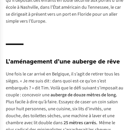
qu’il déposait des enfants en toute sécurité aux portes d’une
école à Nashville, dans l’État américain du Tennessee, le car
se dirigeait à présent vers un port en Floride pour un aller
simple vers l’Europe.
L’aménagement d’une auberge de rêve
Une fois le car arrivé en Belgique, il s’agit de retirer tous les
sièges. « Je me suis dit : dans quoi est-ce qu’on s’est
embarqués ? » dit Tim. Voilà que le défi suivant s’imposait au
couple : concevoir une
auberge de douze mètres de long.
Plus facile à dire qu’à faire. Essayez de caser un coin salon
pour huit personnes, une cuisine, six lits d’invités, une
douche, des toilettes sèches, une machine à laver et une
chambre avec lit double dans
25 mètres carrés.
Même le
plus radical des minimalistes s’arracherait les cheveux.