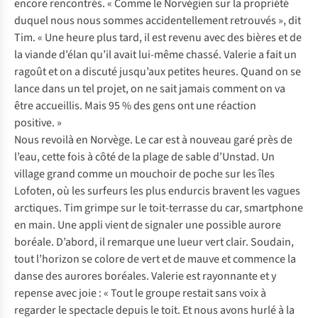
encore rencontrés. « Comme le Norvégien sur la propriété
duquel nous nous sommes accidentellement retrouvés », dit
Tim. « Une heure plus tard, il est revenu avec des bières et de
la viande d’élan qu’il avait lui-même chassé. Valerie a fait un
ragoût et on a discuté jusqu’aux petites heures. Quand on se
lance dans un tel projet, on ne sait jamais comment on va
être accueillis. Mais 95 % des gens ont une réaction
positive. »
Nous revoilà en Norvège. Le car est à nouveau garé près de
l’eau, cette fois à côté de la plage de sable d’Unstad. Un
village grand comme un mouchoir de poche sur les îles
Lofoten, où les surfeurs les plus endurcis bravent les vagues
arctiques. Tim grimpe sur le toit-terrasse du car, smartphone
en main. Une appli vient de signaler une possible aurore
boréale. D’abord, il remarque une lueur vert clair. Soudain,
tout l’horizon se colore de vert et de mauve et commence la
danse des aurores boréales. Valerie est rayonnante et y
repense avec joie : « Tout le groupe restait sans voix à
regarder le spectacle depuis le toit. Et nous avons hurlé à la