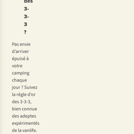
des
3-
3-
3
?
Pas envie
d’arriver
épuisé à
votre
camping
chaque
jour ? Suivez
la règle d’or
des 3-3-3,
bien connue
des adeptes
expérimentés
de la vanlife.