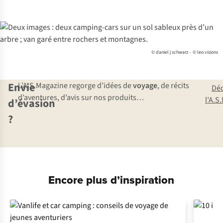
© daniel j schwarz - © leo visions
Envie
L’A.S.Magazine regorge d’idées de
voyage
, de récits
Dé
d’aventures, d’avis sur nos produits…
l’A.S
d’évasion
?
Encore plus d’inspiration