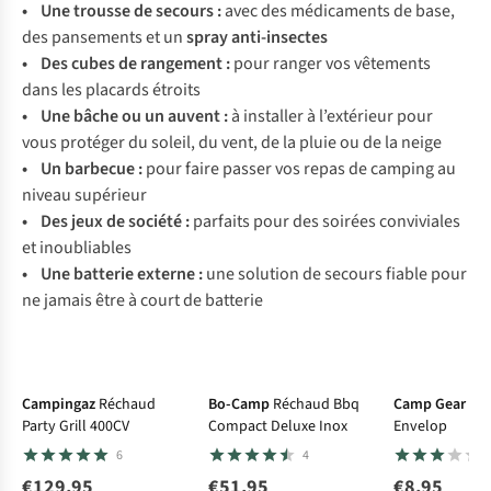
• Une
trousse de secours
:
avec des médicaments de base,
des pansements et un
spray anti-insectes
• Des
cubes de rangement
:
pour ranger vos vêtements
dans les placards étroits
• Une
bâche ou un auvent
:
à installer à l’extérieur pour
vous protéger du soleil, du vent, de la pluie ou de la neige
• Un
barbecue
:
pour faire passer vos repas de camping au
niveau supérieur
• Des
jeux de société
:
parfaits pour des soirées conviviales
et inoubliables
• Une
batterie externe
:
une solution de secours fiable pour
ne jamais être à court de batterie
Campingaz
Réchaud
Bo-Camp
Réchaud Bbq
Camp Gear
Fo
Party Grill 400CV
Compact Deluxe Inox
Envelop
6
4
€129,95
€51,95
€8,95