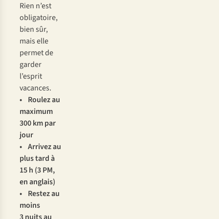
Rien n’est
obligatoire,
bien sûr,
mais elle
permet de
garder
l’esprit
vacances.
• Roulez au
maximum
300 km par
jour
• Arrivez au
plus tard à
15 h (3 PM,
en anglais)
• Restez au
moins
3 nuits au