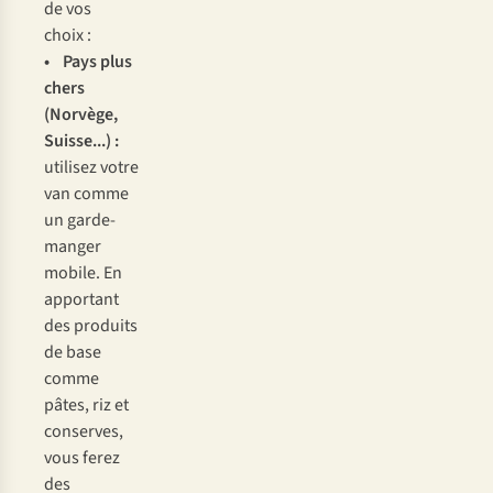
de vos
choix :
• Pays plus
chers
(Norvège,
Suisse...) :
utilisez votre
van comme
un garde-
manger
mobile. En
apportant
des produits
de base
comme
pâtes, riz et
conserves,
vous ferez
des