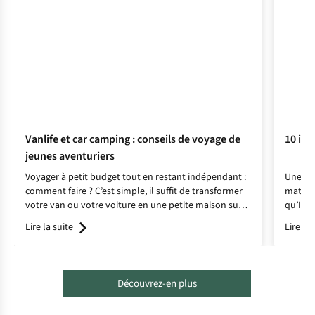
Vanlife et car camping : conseils de voyage de
10 idé
jeunes aventuriers
Voyager à petit budget tout en restant indépendant :
Une lib
comment faire ? C’est simple, il suffit de transformer
matin… 
votre van ou votre voiture en une petite maison sur
qu’Inst
roues ! Ces adeptes de la vanlife partagent leurs
collègu
Lire la suite
Lire la 
conseils et astuces.
Découvrez-en plus