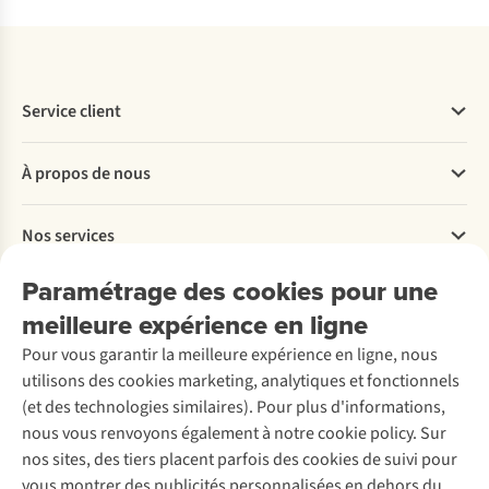
Service client
Questions fréquentes
À propos de nous
Commander
Payer
Travailler chez A.S.Adventure
Nos services
Livraison
Explore More
Retourner
Entreprise responsable
Location / Location sports d’hiver
Paramétrage des cookies pour une
Rétractation d'une commande
Découvrez
À propos d’Ayacucho
Seconde-main
meilleure expérience en ligne
Entretien & réparations
Nos magasins
Entretien de ski
A.S.Magazine
Garantie
Pour vous garantir la meilleure expérience en ligne, nous
À propos d’A.S.Adventure
Service de lavage
Explore Camp
Contactez-nous
utilisons des cookies marketing, analytiques et fonctionnels
Déclaration d'accessibilité
Entretien de chaussures
Gear Check
(et des technologies similaires). Pour plus d'informations,
Réparation de chaussures
Expertise & conseils
nous vous renvoyons également à notre cookie policy. Sur
Abonnez-vous à la newsletter
Réparation de vêtements
nos sites, des tiers placent parfois des cookies de suivi pour
Retouches
vous montrer des publicités personnalisées en dehors du