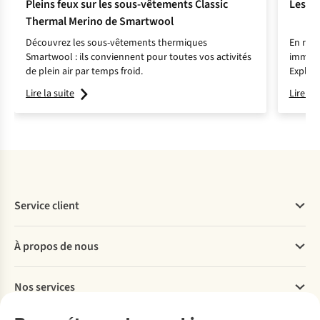
Pleins feux sur les sous-vêtements Classic
Les Do
Thermal Merino de Smartwool
Découvrez les sous-vêtements thermiques
En raqu
Smartwool : ils conviennent pour toutes vos activités
immacu
de plein air par temps froid.
Explore
belles 
Lire la suite
Lire la 
Service client
Questions fréquentes
À propos de nous
Commander
Payer
Travailler chez A.S.Adventure
Nos services
Livraison
Explore More
Retourner
Entreprise responsable
Location / Location sports d’hiver