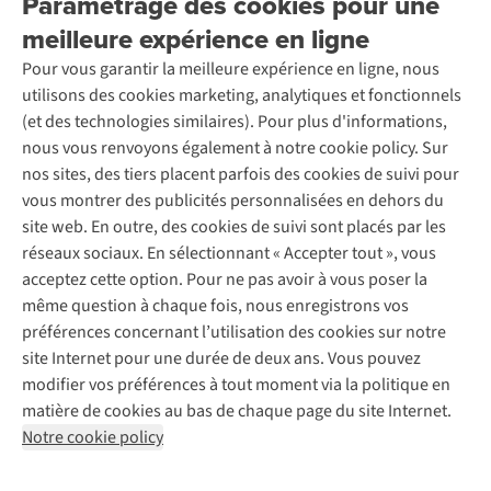
Paramétrage des cookies pour une
Rétractation d'une commande
Découvrez
À propos d’Ayacucho
Seconde-main
meilleure expérience en ligne
Entretien & réparations
Nos magasins
Entretien de ski
A.S.Magazine
Garantie
Pour vous garantir la meilleure expérience en ligne, nous
À propos d’A.S.Adventure
Service de lavage
Explore Camp
Contactez-nous
utilisons des cookies marketing, analytiques et fonctionnels
Déclaration d'accessibilité
Entretien de chaussures
Gear Check
(et des technologies similaires). Pour plus d'informations,
Réparation de chaussures
Expertise & conseils
nous vous renvoyons également à notre cookie policy. Sur
Abonnez-vous à la newsletter
Réparation de vêtements
nos sites, des tiers placent parfois des cookies de suivi pour
Retouches
vous montrer des publicités personnalisées en dehors du
Pour les entreprises
Suivez-nous
site web. En outre, des cookies de suivi sont placés par les
réseaux sociaux. En sélectionnant « Accepter tout », vous
acceptez cette option. Pour ne pas avoir à vous poser la
même question à chaque fois, nous enregistrons vos
préférences concernant l’utilisation des cookies sur notre
site Internet pour une durée de deux ans. Vous pouvez
Mentions légales
Politique de confidentialité
modifier vos préférences à tout moment via la politique en
Conditions générales
Cookie Policy
matière de cookies au bas de chaque page du site Internet.
Notre cookie policy
AS Adventure Luxemburg SA,
Boulevard F.W. Raiffeisen 25,
L-2411 Luxembourg