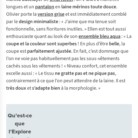
lo
ngues
et un
pantalon
en
l
aine
mé
rinos
t
oute
d
ouce
.
Ol
ivier
p
orte
la
version
grise
et
e
st
immé
diatement
co
mblé
p
ar
le
de
sign
min
imaliste
: «
J’
aime
q
ue
ma
t
enue
s
oit
fonc
tionnelle,
s
ans
fio
ritures
inu
tiles.
»
E
llen
e
st
t
out
a
ussi
enth
ousiaste
q
uant
au
l
ook
de
s
on
ensemble bleu aqua
: « La
c
oupe
et la
co
uleur
s
ont
su
perbes
! En
p
lus
d’
être
b
elle
, la
c
oupe
e
st
parf
aitement
aj
ustée
. En
f
ait,
c
’est
do
mmage
q
ue
l
’on
ne
v
oie
p
as
habi
tuellement
p
as
l
es
sous
-vêtements
ca
chés
s
ous
l
es
vêt
ements
! »
Ni
veau
co
nfort,
c
et
en
semble
ex
celle
a
ussi
: « Le
t
issu
ne
gr
atte
p
as
et ne
p
ique
p
as
,
cont
rairement
à ce
q
ue
l
’on
p
eut
at
tendre
de la
la
ine.
Il
e
st
t
rès
d
oux
et
s’
adapte
b
ien
à la
morp
hologie.
»
Qu’est-ce
que
l’Explore