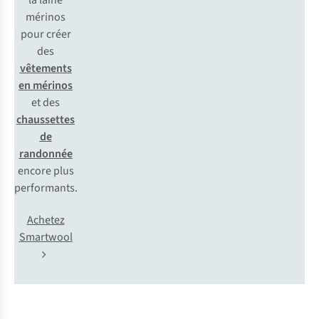
la
l
aine
mé
rinos
p
our
c
réer
d
es
vêtements
en mérinos
et
d
es
chaussettes
de
randonnée
en
core
p
lus
perf
ormants.
Achetez
Smartwool