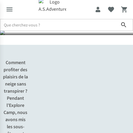
de Smartwool
Sho
Expertise & Conseils
À l’essai : les sous-vêtements thermiques M
Comment
profiter des
plaisirs de la
neige sans
transpirer ?
Pendant
l’Explore
Camp, nous
avons mis
les sous-