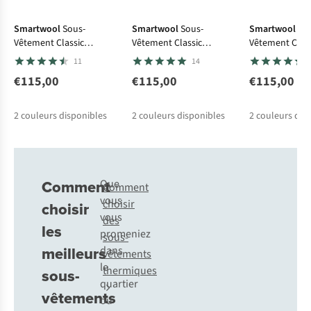
Avis d'experts
Avis d'e
Smartwool
Sous-
Smartwool
Sous-
Smartwool
So
Vêtement Classic
Vêtement Classic
Vêtement Class
Thermal Merino
Thermal Merino
Thermal Merin
11
14
Baselayer Bottom
Baselayer Crew
Baselayer Bot
€115,00
€115,00
€115,00
2
couleurs disponibles
2
couleurs disponibles
2
couleurs dis
Comment
Que
Comment
vous
choisir
choisir
vous
des
les
promeniez
sous-
meilleurs
dans
vêtements
le
thermiques
sous-
quartier
vêtements
ou