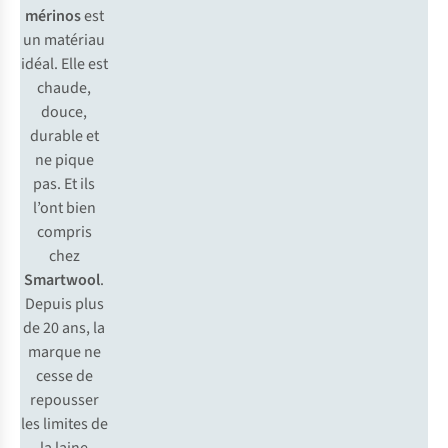
mé
rinos
e
st
un
ma
tériau
id
éal.
E
lle
e
st
ch
aude,
do
uce,
du
rable
et
ne
p
ique
p
as.
Et
i
ls
l
’ont
b
ien
co
mpris
c
hez
Sma
rtwool
.
De
puis
p
lus
de 20
a
ns,
la
ma
rque
ne
c
esse
de
rep
ousser
l
es
li
mites
de