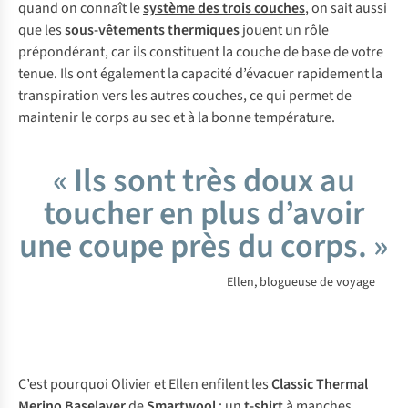
q
uand
on
co
nnaît
le
système des trois couches
, on
s
ait
a
ussi
q
ue
l
es
sous-vêtements thermiques
jo
uent
un
r
ôle
prép
ondérant,
c
ar
i
ls
con
stituent
la
co
uche
de
b
ase
de
v
otre
te
nue.
I
ls
o
nt
éga
lement
la
ca
pacité
d’é
vacuer
rap
idement
la
tran
spiration
v
ers
l
es
au
tres
co
uches,
ce
q
ui
pe
rmet
de
mai
ntenir
le
c
orps
au
s
ec
et à la
b
onne
temp
érature.
« Ils sont très doux au
toucher en plus d’avoir
une coupe près du corps. »
Ellen, blogueuse de voyage
C
’est
po
urquoi
Ol
ivier
et
E
llen
en
filent
l
es
Classic Thermal
Merino Baselayer
de
Smartwool
: un
t-shirt
à
ma
nches