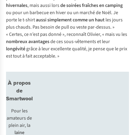
hivernales
, mais aussi lors
de soirées fraîches en camping
ou pour un barbecue en hiver ou un marché de Noël. Je
porte le t-shirt
aussi simplement comme un haut
les jours
plus chauds. Pas besoin de pull ou veste par-dessus. »
« Certes, ce n’est pas donné », reconnaît Olivier, « mais vu les
nombreux avantages
de ces sous-vêtements et leur
longévité
grâce à leur excellente qualité, je pense que le prix
est tout à fait acceptable. »
À propos
de
Smartwool
P
our
l
es
am
ateurs
de
p
lein
a
ir,
la
l
aine