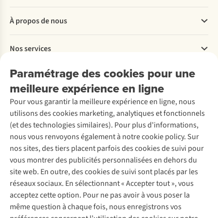
Questions fréquentes
À propos de nous
Commander
Payer
Travailler chez A.S.Adventure
Nos services
Livraison
Explore More
Retourner
Entreprise responsable
Location / Location sports d’hiver
Paramétrage des cookies pour une
Rétractation d'une commande
Découvrez
À propos d’Ayacucho
Seconde-main
meilleure expérience en ligne
Entretien & réparations
Nos magasins
Entretien de ski
A.S.Magazine
Garantie
Pour vous garantir la meilleure expérience en ligne, nous
À propos d’A.S.Adventure
Service de lavage
Explore Camp
Contactez-nous
utilisons des cookies marketing, analytiques et fonctionnels
Déclaration d'accessibilité
Entretien de chaussures
Gear Check
(et des technologies similaires). Pour plus d'informations,
Réparation de chaussures
Expertise & conseils
nous vous renvoyons également à notre cookie policy. Sur
Abonnez-vous à la newsletter
Réparation de vêtements
nos sites, des tiers placent parfois des cookies de suivi pour
Retouches
vous montrer des publicités personnalisées en dehors du
Pour les entreprises
Suivez-nous
site web. En outre, des cookies de suivi sont placés par les
réseaux sociaux. En sélectionnant « Accepter tout », vous
acceptez cette option. Pour ne pas avoir à vous poser la
même question à chaque fois, nous enregistrons vos