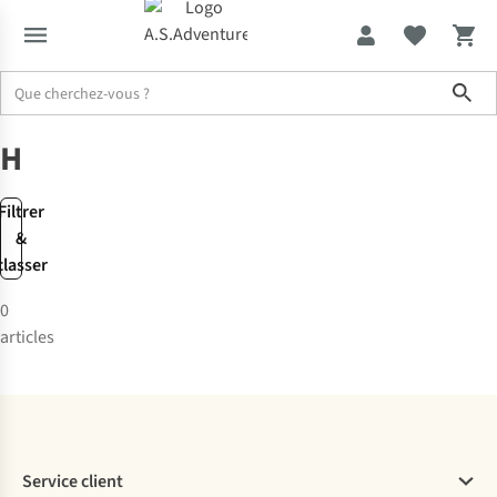
Sho
Marques
Happyrainydays
Happyrainydays
Filtrer
&
classer
0
articles
Service client