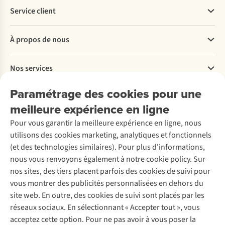
Service client
Questions fréquentes
À propos de nous
Commander
Payer
Travailler chez A.S.Adventure
Nos services
Livraison
Explore More
Retourner
Entreprise responsable
Location / Location sports d’hiver
Paramétrage des cookies pour une
Rétractation d'une commande
Découvrez
À propos d’Ayacucho
Seconde-main
meilleure expérience en ligne
Entretien & réparations
Nos magasins
Entretien de ski
A.S.Magazine
Garantie
Pour vous garantir la meilleure expérience en ligne, nous
À propos d’A.S.Adventure
Service de lavage
Explore Camp
Contactez-nous
utilisons des cookies marketing, analytiques et fonctionnels
Déclaration d'accessibilité
Entretien de chaussures
Gear Check
(et des technologies similaires). Pour plus d'informations,
Réparation de chaussures
Expertise & conseils
nous vous renvoyons également à notre cookie policy. Sur
Abonnez-vous à la newsletter
Réparation de vêtements
nos sites, des tiers placent parfois des cookies de suivi pour
Retouches
vous montrer des publicités personnalisées en dehors du
Pour les entreprises
Suivez-nous
site web. En outre, des cookies de suivi sont placés par les
réseaux sociaux. En sélectionnant « Accepter tout », vous
acceptez cette option. Pour ne pas avoir à vous poser la