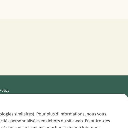
Policy
nologies similaires). Pour plus d'informations, nous vous
icités personnalisées en dehors du site web. En outre, des
voir à vous poser la même question à chaque fois, nous