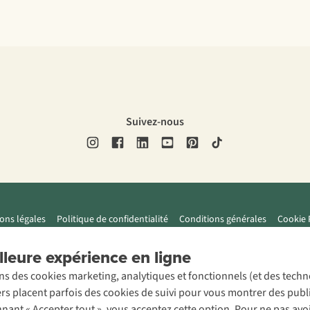
Suivez-nous
ons légales
Politique de confidentialité
Conditions générales
Cookie 
leure expérience en ligne
ons des cookies marketing, analytiques et fonctionnels (et des tech
ers placent parfois des cookies de suivi pour vous montrer des publ
onnant « Accepter tout », vous acceptez cette option. Pour ne pas a