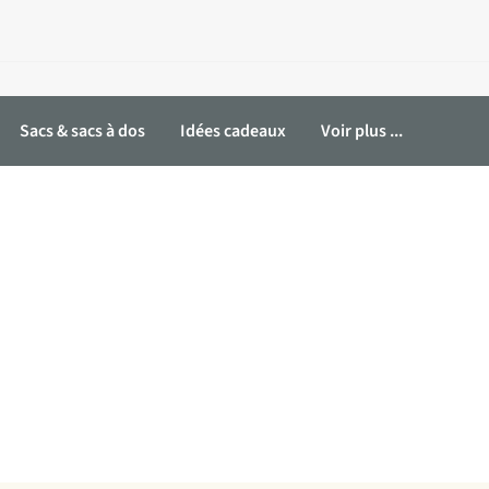
Sacs & sacs à dos
Idées cadeaux
Voir plus ...