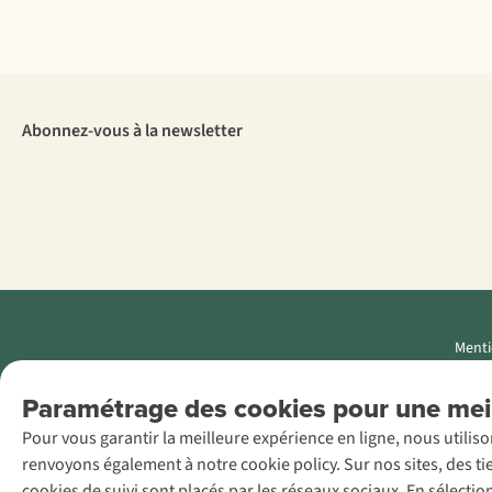
Abonnez-vous à la newsletter
Menti
AS Adventure
Paramétrage des cookies pour une meil
Luxemburg SA,
Pour vous garantir la meilleure expérience en ligne, nous utilis
Boulevard F.W.
renvoyons également à notre cookie policy. Sur nos sites, des ti
Raiffeisen 25, L-
cookies de suivi sont placés par les réseaux sociaux. En sélecti