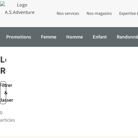
Nos services
Nos magasins
Expertise 
Promotions
Femme
Homme
Enfant
Randonn
Accueil
Marques
Le Routard
Le
Routard
Filtrer
&
classer
0
articles