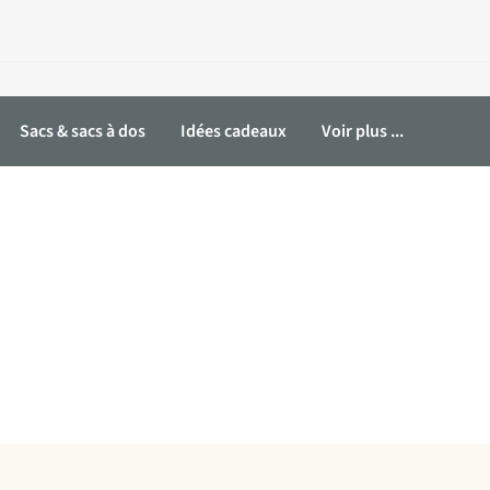
Sacs & sacs à dos
Idées cadeaux
Voir plus ...