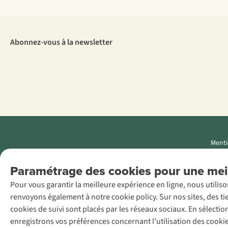
Abonnez-vous à la newsletter
Menti
AS Adventure
Paramétrage des cookies pour une meil
Luxemburg SA,
Pour vous garantir la meilleure expérience en ligne, nous utilis
Boulevard F.W.
renvoyons également à notre cookie policy. Sur nos sites, des ti
Raiffeisen 25, L-
cookies de suivi sont placés par les réseaux sociaux. En sélecti
2411
enregistrons vos préférences concernant l’utilisation des cooki
Luxembourg