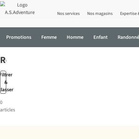
Nos services
Nos magasins
Expertise 
Promotions
Femme
Homme
Enfant
Randonn
Accueil
Marques
Reset
Reset
Filtrer
&
classer
0
articles