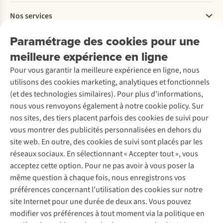
Payer
Travailler chez A.S.Adventure
Nos services
Livraison
Explore More
Retourner
Entreprise responsable
Location / Location sports d’hiver
Paramétrage des cookies pour une
Rétractation d'une commande
Découvrez
À propos d’Ayacucho
Seconde-main
meilleure expérience en ligne
Entretien & réparations
Nos magasins
Entretien de ski
A.S.Magazine
Garantie
Pour vous garantir la meilleure expérience en ligne, nous
À propos d’A.S.Adventure
Service de lavage
Explore Camp
Contactez-nous
utilisons des cookies marketing, analytiques et fonctionnels
Déclaration d'accessibilité
Entretien de chaussures
Gear Check
(et des technologies similaires). Pour plus d'informations,
Réparation de chaussures
Expertise & conseils
nous vous renvoyons également à notre cookie policy. Sur
Abonnez-vous à la newsletter
Réparation de vêtements
nos sites, des tiers placent parfois des cookies de suivi pour
Retouches
vous montrer des publicités personnalisées en dehors du
Pour les entreprises
Suivez-nous
site web. En outre, des cookies de suivi sont placés par les
réseaux sociaux. En sélectionnant « Accepter tout », vous
acceptez cette option. Pour ne pas avoir à vous poser la
même question à chaque fois, nous enregistrons vos
préférences concernant l’utilisation des cookies sur notre
site Internet pour une durée de deux ans. Vous pouvez
Mentions légales
Politique de confidentialité
modifier vos préférences à tout moment via la politique en
Conditions générales
Cookie Policy