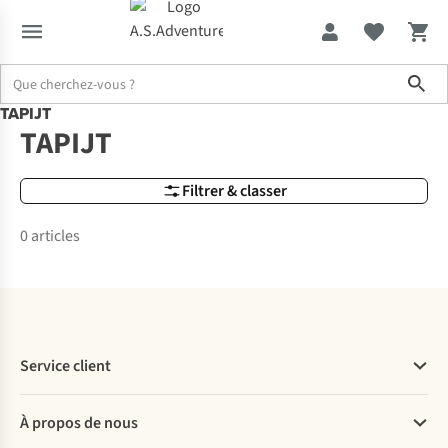
Sho
TAPIJT
Marques
TAPIJT
TAPIJT
Filtrer & classer
0 articles
Service client
Questions fréquentes
À propos de nous
Commander