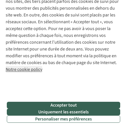
nos sites, des tiers placent parfois des cookies de suivi pour
Retouches
vous montrer des publicités personnalisées en dehors du
Pour les entreprises
Suivez-nous
site web. En outre, des cookies de suivi sont placés par les
réseaux sociaux. En sélectionnant « Accepter tout », vous
acceptez cette option. Pour ne pas avoir à vous poser la
même question à chaque fois, nous enregistrons vos
préférences concernant l’utilisation des cookies sur notre
site Internet pour une durée de deux ans. Vous pouvez
Mentions légales
Politique de confidentialité
modifier vos préférences à tout moment via la politique en
Conditions générales
Cookie Policy
matière de cookies au bas de chaque page du site Internet.
Notre cookie policy
AS Adventure Luxemburg SA,
Boulevard F.W. Raiffeisen 25,
L-2411 Luxembourg
team@asadventure.com
+32 (0)3 828 30 15
TVA LU 145.75.057
Accepter tout
Uniquement les essentiels
Personaliser mes préférences
Filtrer & classer