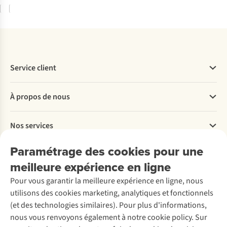
Comparer
Comparer
Service client
Questions fréquentes
À propos de nous
Commander
Payer
Travailler chez A.S.Adventure
Nos services
Livraison
Explore More
Retourner
Entreprise responsable
Location / Location sports d’hiver
Paramétrage des cookies pour une
Rétractation d'une commande
Découvrez
À propos d’Ayacucho
Seconde-main
meilleure expérience en ligne
Entretien & réparations
Nos magasins
Entretien de ski
A.S.Magazine
Garantie
Pour vous garantir la meilleure expérience en ligne, nous
À propos d’A.S.Adventure
Service de lavage
Explore Camp
Contactez-nous
utilisons des cookies marketing, analytiques et fonctionnels
Déclaration d'accessibilité
Entretien de chaussures
Gear Check
(et des technologies similaires). Pour plus d'informations,
Réparation de chaussures
Expertise & conseils
nous vous renvoyons également à notre cookie policy. Sur
Abonnez-vous à la newsletter
Réparation de vêtements