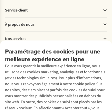
Service client
Questions fréquentes
À propos de nous
Commander
Payer
Travailler chez A.S.Adventure
Nos services
Livraison
Explore More
Retourner
Entreprise responsable
Location / Location sports d’hiver
Paramétrage des cookies pour une
Rétractation d'une commande
Découvrez
À propos d’Ayacucho
Seconde-main
meilleure expérience en ligne
Entretien & réparations
Nos magasins
Entretien de ski
A.S.Magazine
Garantie
Pour vous garantir la meilleure expérience en ligne, nous
À propos d’A.S.Adventure
Service de lavage
Explore Camp
Contactez-nous
utilisons des cookies marketing, analytiques et fonctionnels
Déclaration d'accessibilité
Entretien de chaussures
Gear Check
(et des technologies similaires). Pour plus d'informations,
Réparation de chaussures
Expertise & conseils
nous vous renvoyons également à notre cookie policy. Sur
Abonnez-vous à la newsletter
Réparation de vêtements
nos sites, des tiers placent parfois des cookies de suivi pour
Retouches
vous montrer des publicités personnalisées en dehors du
Pour les entreprises
Suivez-nous
site web. En outre, des cookies de suivi sont placés par les
réseaux sociaux. En sélectionnant « Accepter tout », vous