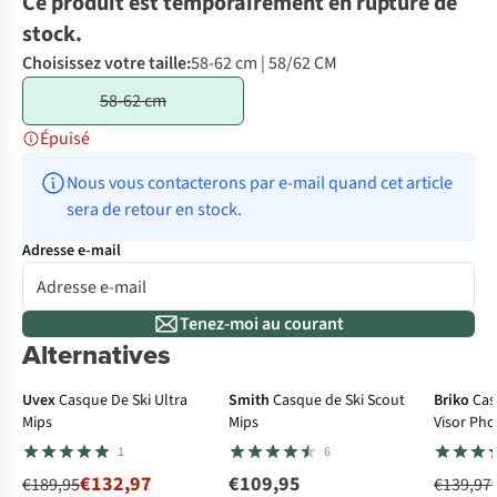
Ce produit est temporairement en rupture de
stock.
Choisissez votre taille:
58-62 cm | 58/62 CM
58-62 cm
Épuisé
Nous vous contacterons par e-mail quand cet article 
sera de retour en stock.
Adresse e-mail
Tenez-moi au courant
Alternatives
-30%
-2
Uvex
Casque De Ski Ultra
Smith
Casque de Ski Scout
Briko
Cas
Mips
Mips
Visor Pho
1
6
€132,97
€109,95
€189,95
€139,97