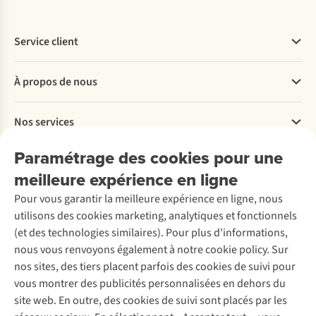
Service client
Questions fréquentes
À propos de nous
Commander
Payer
Travailler chez A.S.Adventure
Nos services
Livraison
Explore More
Retourner
Entreprise responsable
Location / Location sports d’hiver
Paramétrage des cookies pour une
Rétractation d'une commande
Découvrez
À propos d’Ayacucho
Seconde-main
meilleure expérience en ligne
Entretien & réparations
Nos magasins
Entretien de ski
A.S.Magazine
Garantie
Pour vous garantir la meilleure expérience en ligne, nous
À propos d’A.S.Adventure
Service de lavage
Explore Camp
Contactez-nous
utilisons des cookies marketing, analytiques et fonctionnels
Déclaration d'accessibilité
Entretien de chaussures
Gear Check
(et des technologies similaires). Pour plus d'informations,
Réparation de chaussures
Expertise & conseils
nous vous renvoyons également à notre cookie policy. Sur
Abonnez-vous à la newsletter
Réparation de vêtements
nos sites, des tiers placent parfois des cookies de suivi pour
Retouches
vous montrer des publicités personnalisées en dehors du
Pour les entreprises
Suivez-nous
site web. En outre, des cookies de suivi sont placés par les