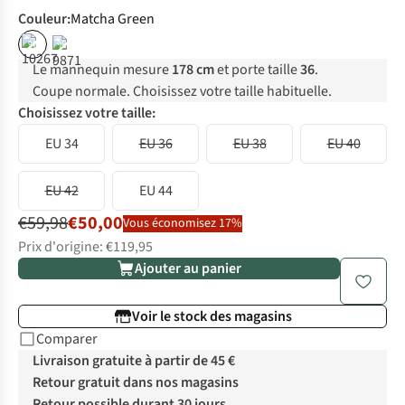
Couleur
:
Matcha Green
%
%
Le mannequin mesure
178 cm
et porte taille
36
.
Coupe normale. Choisissez votre taille habituelle.
Choisissez votre taille:
EU 34
EU 36
EU 38
EU 40
EU 42
EU 44
€59,98
€50,00
Vous économisez 17%
Prix d'origine: €119,95
Ajouter au panier
Voir le stock des magasins
Comparer
Livraison gratuite à partir de 45 €
Retour gratuit dans nos magasins
Retour possible durant 30 jours