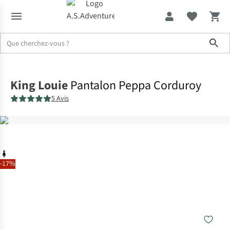
Sho
Accueil
King Louie
Pantalon Peppa Corduroy
5 Avis
-17%