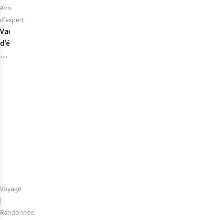
Avis
d'expert
Vacances
d’été
à
la
montagne
: 7
conseils
pour
les
débutants
Voyage
|
Randonnée