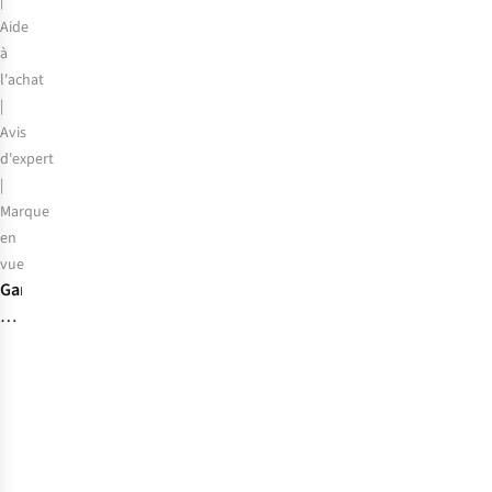
|
Aide
à
l'achat
|
Avis
d'expert
|
Marque
en
vue
Garmin
Forerunner
:
trouvez
la
montre
de
sport