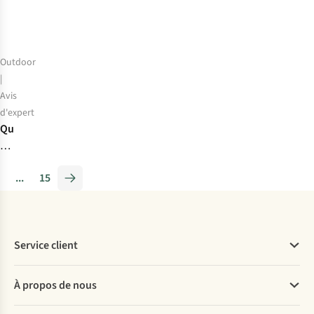
Outdoor
|
Avis
d'expert
Quel
sac
à
...
15
dos
choisir
: le
Fraiture
Service client
45L
ou
Questions fréquentes
le
À propos de nous
Commander
Varde
Payer