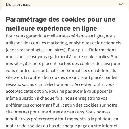
35L
Travailler chez A.S.Adventure
Nos services
Livraison
d’Ayacucho
Explore More
Retourner
?
Entreprise responsable
Location / Location sports d’hiver
Paramétrage des cookies pour une
Rétractation d'une commande
Découvrez
À propos d’Ayacucho
Seconde-main
meilleure expérience en ligne
Entretien & réparations
Nos magasins
Entretien de ski
A.S.Magazine
Garantie
Pour vous garantir la meilleure expérience en ligne, nous
À propos d’A.S.Adventure
Service de lavage
Explore Camp
Contactez-nous
utilisons des cookies marketing, analytiques et fonctionnels
Déclaration d'accessibilité
Entretien de chaussures
Gear Check
(et des technologies similaires). Pour plus d'informations,
Réparation de chaussures
Expertise & conseils
nous vous renvoyons également à notre cookie policy. Sur
Abonnez-vous à la newsletter
Réparation de vêtements
nos sites, des tiers placent parfois des cookies de suivi pour
Retouches
vous montrer des publicités personnalisées en dehors du
Pour les entreprises
Suivez-nous
site web. En outre, des cookies de suivi sont placés par les
réseaux sociaux. En sélectionnant « Accepter tout », vous
acceptez cette option. Pour ne pas avoir à vous poser la
même question à chaque fois, nous enregistrons vos
préférences concernant l’utilisation des cookies sur notre
site Internet pour une durée de deux ans. Vous pouvez
Mentions légales
Politique de confidentialité
modifier vos préférences à tout moment via la politique en
Conditions générales
Cookie Policy
matière de cookies au bas de chaque page du site Internet.