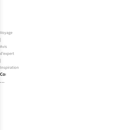
Voyage
|
Avis
d'expert
|
Inspiration
Combien
coûte
un
tour
du
monde
?
Budget