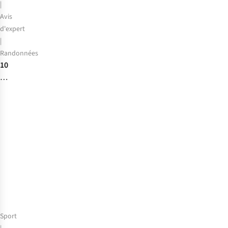
|
Avis
d'expert
|
Randonnées
10
questions
sur
les
randonnées
de
plusieurs
jours
à
Casi,
expert
en
trek
Sport