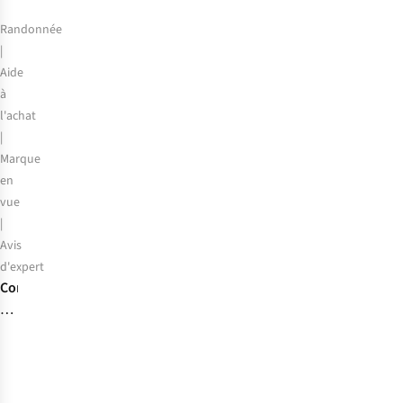
Randonnée
|
Aide
à
l'achat
|
Marque
en
vue
|
Avis
d'expert
Comment
bien
choisir
ses
bâtons
de