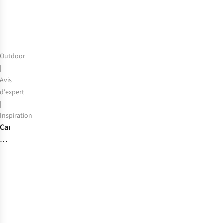
qui
vous
convient
Outdoor
|
Avis
d'expert
|
Inspiration
Camping
sauvage
: 6
zones
de
bivouac
pour
vos