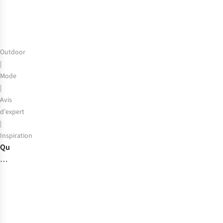
aventures
en
Belgique
Outdoor
|
Mode
|
Avis
d'expert
|
Inspiration
Que
pouvez-
vous
acheter
avec
des
éco-