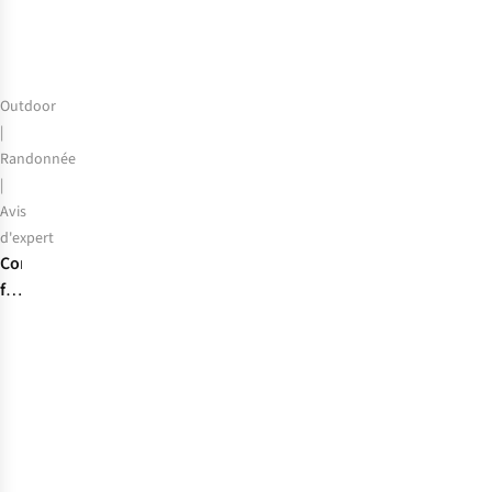
et
le
traiter
?
Outdoor
|
Randonnée
|
Avis
d'expert
Comment
fonctionne
une
boussole
?