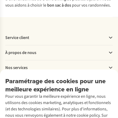
vous aidons à choisir le
bon sac à dos
pour vos randonnées.
Service client
Questions fréquentes
À propos de nous
Commander
Payer
Travailler chez A.S.Adventure
Nos services
Livraison
Explore More
Retourner
Entreprise responsable
Location / Location sports d’hiver
Paramétrage des cookies pour une
Rétractation d'une commande
Découvrez
À propos d’Ayacucho
Seconde-main
meilleure expérience en ligne
Entretien & réparations
Nos magasins
Entretien de ski
A.S.Magazine
Garantie
Pour vous garantir la meilleure expérience en ligne, nous
À propos d’A.S.Adventure
Service de lavage
Explore Camp
Contactez-nous
utilisons des cookies marketing, analytiques et fonctionnels
Déclaration d'accessibilité
Entretien de chaussures
Gear Check
(et des technologies similaires). Pour plus d'informations,
Réparation de chaussures
Expertise & conseils
nous vous renvoyons également à notre cookie policy. Sur
Abonnez-vous à la newsletter