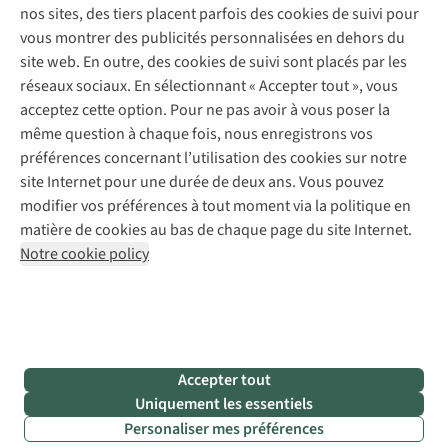
Réparation de vêtements
nos sites, des tiers placent parfois des cookies de suivi pour
Retouches
vous montrer des publicités personnalisées en dehors du
Pour les entreprises
Suivez-nous
site web. En outre, des cookies de suivi sont placés par les
réseaux sociaux. En sélectionnant « Accepter tout », vous
acceptez cette option. Pour ne pas avoir à vous poser la
même question à chaque fois, nous enregistrons vos
préférences concernant l’utilisation des cookies sur notre
site Internet pour une durée de deux ans. Vous pouvez
Mentions légales
Politique de confidentialité
modifier vos préférences à tout moment via la politique en
Conditions générales
Cookie Policy
matière de cookies au bas de chaque page du site Internet.
Notre cookie policy
AS Adventure Luxemburg SA,
Boulevard F.W. Raiffeisen 25,
L-2411 Luxembourg
team@asadventure.com
+32 (0)3 828 30 15
TVA LU 145.75.057
Accepter tout
Uniquement les essentiels
Personaliser mes préférences