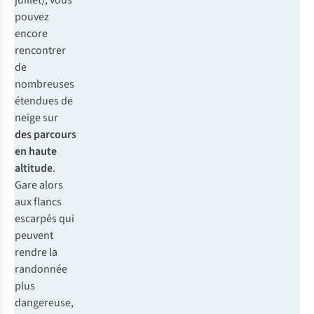
juillet), vous
pouvez
encore
rencontrer
de
nombreuses
étendues de
neige sur
des parcours
en haute
altitude
.
Gare alors
aux flancs
escarpés qui
peuvent
rendre la
randonnée
plus
dangereuse,