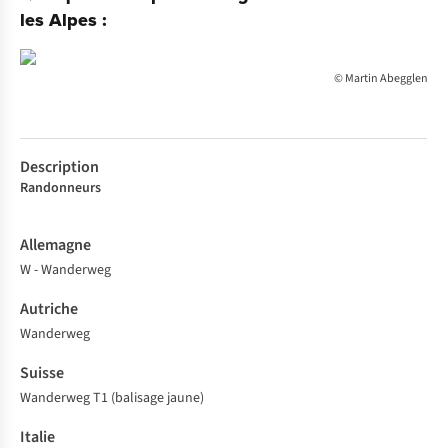
les Alpes :
© Martin Abegglen
Descri
Allema
Autric
Suisse
Italie
ption
gne
he
Randonneurs
W - Wanderweg
Wanderweg
Wanderweg T1 (balisage jaune)