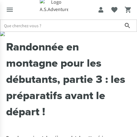
Sho
Expertise & Conseils
Randonnée en montagne pour les débutants, pa
Randonnée en
montagne pour les
débutants, partie 3 : les
préparatifs avant le
départ !