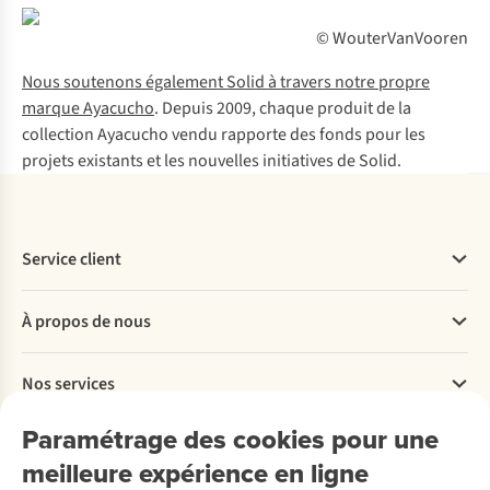
© WouterVanVooren
Nous soutenons également Solid à travers notre propre
marque Ayacucho
. Depuis 2009, chaque produit de la
collection Ayacucho vendu rapporte des fonds pour les
projets existants et les nouvelles initiatives de Solid.
Service client
Questions fréquentes
À propos de nous
Commander
Payer
Travailler chez A.S.Adventure
Nos services
Livraison
Explore More
Retourner
Entreprise responsable
Location / Location sports d’hiver
Paramétrage des cookies pour une
Rétractation d'une commande
Découvrez
À propos d’Ayacucho
Seconde-main
meilleure expérience en ligne
Entretien & réparations
Nos magasins
Entretien de ski