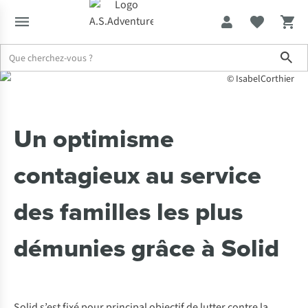
Sho
© IsabelCorthier
Expertise & Conseils
Un optimisme contagieux au service des fami
Un optimisme
contagieux au service
des familles les plus
démunies grâce à Solid
Solid s’est fixé pour principal objectif de lutter contre la