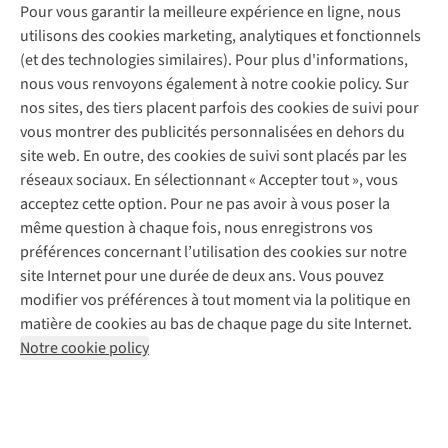
A.S.Magazine
Garantie
Pour vous garantir la meilleure expérience en ligne, nous
À propos d’A.S.Adventure
Service de lavage
Explore Camp
Contactez-nous
utilisons des cookies marketing, analytiques et fonctionnels
Déclaration d'accessibilité
Entretien de chaussures
Gear Check
(et des technologies similaires). Pour plus d'informations,
Réparation de chaussures
Expertise & conseils
nous vous renvoyons également à notre cookie policy. Sur
Abonnez-vous à la newsletter
Réparation de vêtements
nos sites, des tiers placent parfois des cookies de suivi pour
Retouches
vous montrer des publicités personnalisées en dehors du
Pour les entreprises
Suivez-nous
site web. En outre, des cookies de suivi sont placés par les
réseaux sociaux. En sélectionnant « Accepter tout », vous
acceptez cette option. Pour ne pas avoir à vous poser la
même question à chaque fois, nous enregistrons vos
préférences concernant l’utilisation des cookies sur notre
site Internet pour une durée de deux ans. Vous pouvez
Mentions légales
Politique de confidentialité
modifier vos préférences à tout moment via la politique en
Conditions générales
Cookie Policy
matière de cookies au bas de chaque page du site Internet.
Notre cookie policy
AS Adventure Luxemburg SA,
Boulevard F.W. Raiffeisen 25,
L-2411 Luxembourg
team@asadventure.com
+32 (0)3 828 30 15
TVA LU 145.75.057