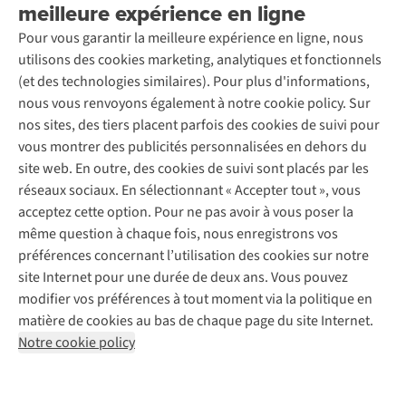
meilleure expérience en ligne
Entretien & réparations
Nos magasins
Entretien de ski
A.S.Magazine
Garantie
Pour vous garantir la meilleure expérience en ligne, nous
À propos d’A.S.Adventure
Service de lavage
Explore Camp
Contactez-nous
utilisons des cookies marketing, analytiques et fonctionnels
Déclaration d'accessibilité
Entretien de chaussures
Gear Check
(et des technologies similaires). Pour plus d'informations,
Réparation de chaussures
Expertise & conseils
nous vous renvoyons également à notre cookie policy. Sur
Abonnez-vous à la newsletter
Réparation de vêtements
nos sites, des tiers placent parfois des cookies de suivi pour
Retouches
vous montrer des publicités personnalisées en dehors du
Pour les entreprises
Suivez-nous
site web. En outre, des cookies de suivi sont placés par les
réseaux sociaux. En sélectionnant « Accepter tout », vous
acceptez cette option. Pour ne pas avoir à vous poser la
même question à chaque fois, nous enregistrons vos
préférences concernant l’utilisation des cookies sur notre
site Internet pour une durée de deux ans. Vous pouvez
Mentions légales
Politique de confidentialité
modifier vos préférences à tout moment via la politique en
Conditions générales
Cookie Policy
matière de cookies au bas de chaque page du site Internet.
Notre cookie policy
AS Adventure Luxemburg SA,
Boulevard F.W. Raiffeisen 25,
L-2411 Luxembourg
team@asadventure.com
+32 (0)3 828 30 15