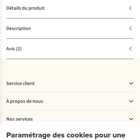
Détails du produit
Description
Avis
(2)
Service client
Questions fréquentes
À propos de nous
Commander
Payer
Travailler chez A.S.Adventure
Nos services
Livraison
Explore More
Retourner
Entreprise responsable
Location / Location sports d’hiver
Paramétrage des cookies pour une
Rétractation d'une commande
Découvrez
À propos d’Ayacucho
Seconde-main