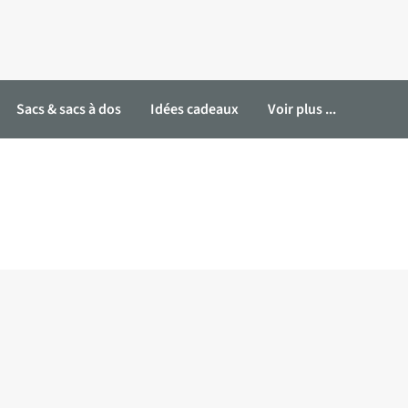
Sacs & sacs à dos
Idées cadeaux
Voir plus ...