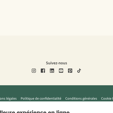
Suivez-nous
ons légales
Politique de confidentialité
Conditions générales
Cookie 
leure expérience en ligne