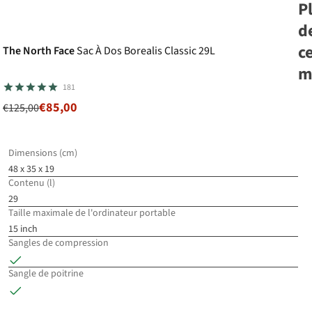
P
-32%
Superpromo
d
c
The North Face
Sac À Dos Borealis Classic 29L
m
181
€85,00
€125,00
Am
To
À 
Dimensions (cm)
Tr
48 x 35 x 19
€8
Ba
Contenu (l)
€8
15
29
2
c
Taille maximale de l'ordinateur portable
dis
15 inch
Sangles de compression
%
Sangle de poitrine