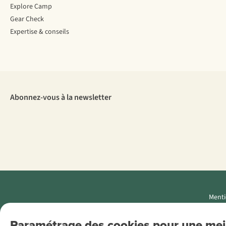
Explore Camp
Gear Check
Expertise & conseils
Abonnez-vous à la newsletter
Menti
AS Adventure
Paramétrage des cookies pour une meil