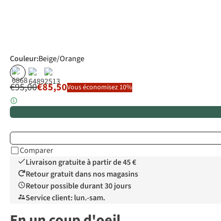
Couleur
:
Beige/Orange
%
%
%
€95,00
€85,50
Vous économisez 10%
Comparer
Livraison gratuite à partir de 45 €
Retour gratuit dans nos magasins
Retour possible durant 30 jours
Service client: lun.-sam.
En un coup d'oeil