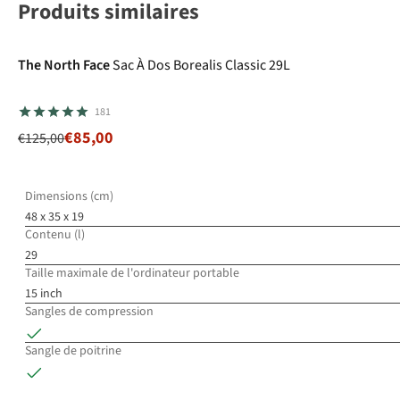
Produits similaires
-32%
Superpromo
The North Face
Sac À Dos Borealis Classic 29L
181
€85,00
€125,00
Dimensions (cm)
48 x 35 x 19
Contenu (l)
29
Taille maximale de l'ordinateur portable
15 inch
Sangles de compression
Sangle de poitrine