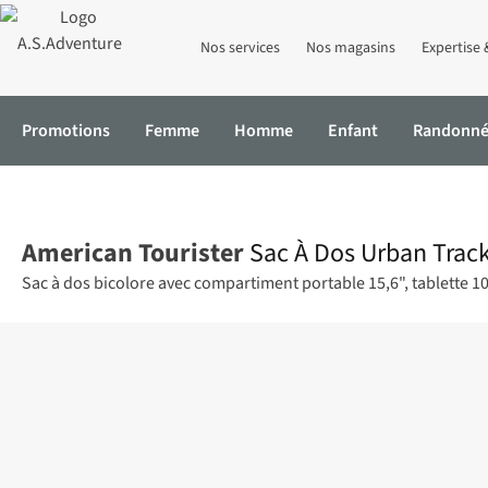
Nos services
Nos magasins
Expertise 
Promotions
Femme
Homme
Enfant
Randonn
Accueil
Sac À Dos Urban Track Laptop Bp 15.6" Coated
American Tourister
Sac À Dos Urban Trac
Sac à dos bicolore avec compartiment portable 15,6", tablette 10