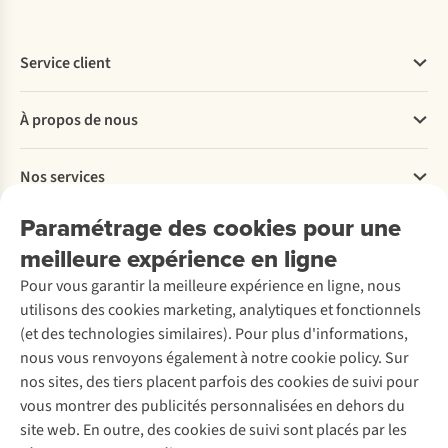
Service client
Questions fréquentes
À propos de nous
Commander
Payer
Travailler chez A.S.Adventure
Nos services
Livraison
Explore More
Retourner
Entreprise responsable
Location / Location sports d’hiver
Paramétrage des cookies pour une
Rétractation d'une commande
Découvrez
À propos d’Ayacucho
Seconde-main
meilleure expérience en ligne
Entretien & réparations
Nos magasins
Entretien de ski
A.S.Magazine
Garantie
Pour vous garantir la meilleure expérience en ligne, nous
À propos d’A.S.Adventure
Service de lavage
Explore Camp
Contactez-nous
utilisons des cookies marketing, analytiques et fonctionnels
Déclaration d'accessibilité
Entretien de chaussures
Gear Check
(et des technologies similaires). Pour plus d'informations,
Réparation de chaussures
Expertise & conseils
nous vous renvoyons également à notre cookie policy. Sur
Abonnez-vous à la newsletter
Réparation de vêtements
nos sites, des tiers placent parfois des cookies de suivi pour
Retouches
vous montrer des publicités personnalisées en dehors du
Pour les entreprises
Suivez-nous
site web. En outre, des cookies de suivi sont placés par les