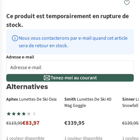
Ce produit est temporairement en rupture de
stock.
Nous vous contacterons par e-mail quand cet article 
sera de retour en stock.
Adresse e-mail
Tenez-moi au courant
Alternatives
-30%
-5
Aphex
Lunettes De Ski Oxia
Smith
Lunettes De Ski 4D
Sinner
Lu
Mag Goggle
Snowfall
3
€83,97
€339,95
€119,95
€139,95
1
couleur disponible
1
couleur disponible
1
couleur