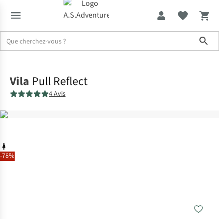
Sho
Accueil
Vila
Pull Reflect
4 Avis
-78%