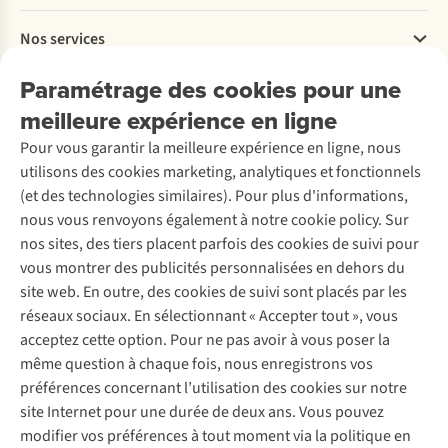
Payer
Travailler chez A.S.Adventure
Nos services
Livraison
Explore More
Retourner
Entreprise responsable
Location / Location sports d’hiver
Paramétrage des cookies pour une
Rétractation d'une commande
Découvrez
À propos d’Ayacucho
Seconde-main
meilleure expérience en ligne
Entretien & réparations
Nos magasins
Entretien de ski
A.S.Magazine
Garantie
Pour vous garantir la meilleure expérience en ligne, nous
À propos d’A.S.Adventure
Service de lavage
Explore Camp
Contactez-nous
utilisons des cookies marketing, analytiques et fonctionnels
Déclaration d'accessibilité
Entretien de chaussures
Gear Check
(et des technologies similaires). Pour plus d'informations,
Réparation de chaussures
Expertise & conseils
nous vous renvoyons également à notre cookie policy. Sur
Abonnez-vous à la newsletter
Réparation de vêtements
nos sites, des tiers placent parfois des cookies de suivi pour
Retouches
vous montrer des publicités personnalisées en dehors du
Pour les entreprises
Suivez-nous
site web. En outre, des cookies de suivi sont placés par les
réseaux sociaux. En sélectionnant « Accepter tout », vous
acceptez cette option. Pour ne pas avoir à vous poser la
même question à chaque fois, nous enregistrons vos
préférences concernant l’utilisation des cookies sur notre
site Internet pour une durée de deux ans. Vous pouvez
Mentions légales
Politique de confidentialité
modifier vos préférences à tout moment via la politique en