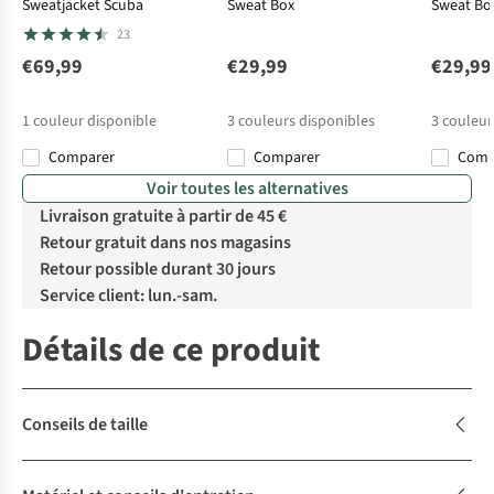
Sweatjacket Scuba
Sweat Box
Sweat Bo
23
€69,99
€29,99
€29,99
1
couleur disponible
3
couleurs disponibles
3
couleur
Comparer
Comparer
Com
Voir toutes les alternatives
Livraison gratuite à partir de 45 €
Retour gratuit dans nos magasins
Retour possible durant 30 jours
Service client: lun.-sam.
Détails de ce produit
Conseils de taille