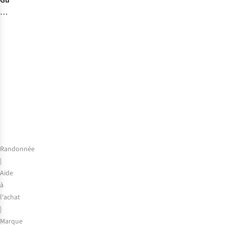
Guide
du
bikini
:
quel
modèle
choisir
?
Randonnée
|
Aide
à
l'achat
|
Marque