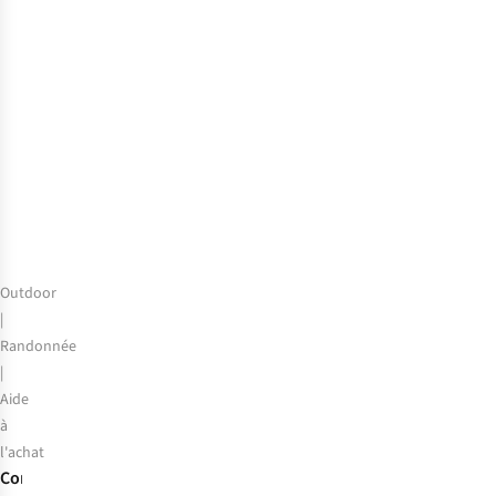
de
notre
expert
:
les
meilleures
tentes
légères
de
2026
Outdoor
|
Randonnée
|
Aide
à
l'achat
Comment