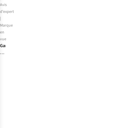
Avis
d'expert
|
Marque
en
vue
Garmin
Forerunner
:
trouvez
la
montre
de
sport
qui
vous
convient