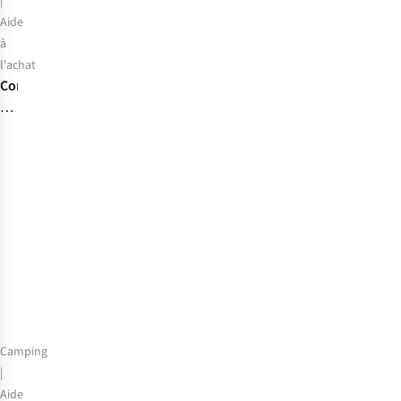
|
Aide
à
l'achat
Comment
choisir
le
meilleur
sac
de
couchage
?
Camping
|
Aide