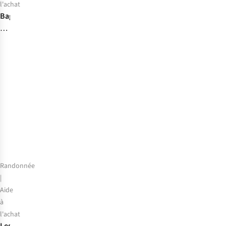
l'achat
Bagages
à
main
:
nos
modèles
préférés
autorisés
en
cabine
Randonnée
|
Aide
à
l'achat