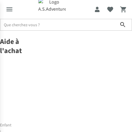
Sho
No title found
Aide à l'achat
Aide à
l'achat
Enfant