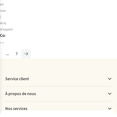
en
vue
|
Avis
d'expert
Comment
bien
choisir
...
7
ses
bâtons
de
randonnée
Service client
LEKI
Questions fréquentes
À propos de nous
Commander
Payer
Travailler chez A.S.Adventure
Nos services
Livraison
Explore More
Retourner