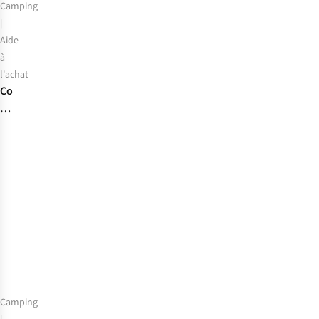
Camping
|
Aide
à
l'achat
Comment
choisir
son
matelas
de
couchage
?
Camping