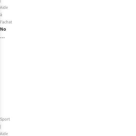
|
Aide
à
l'achat
Nos
cartables
et
sacs
à
dos
préférés
pour
l’école
Sport
|
Aide