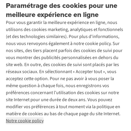
Entreprise responsable
Location / Location sports d’hiver
Paramétrage des cookies pour une
Rétractation d'une commande
Découvrez
À propos d’Ayacucho
Seconde-main
meilleure expérience en ligne
Entretien & réparations
Nos magasins
Entretien de ski
A.S.Magazine
Garantie
Pour vous garantir la meilleure expérience en ligne, nous
À propos d’A.S.Adventure
Service de lavage
Explore Camp
Contactez-nous
utilisons des cookies marketing, analytiques et fonctionnels
Déclaration d'accessibilité
Entretien de chaussures
Gear Check
(et des technologies similaires). Pour plus d'informations,
Réparation de chaussures
Expertise & conseils
nous vous renvoyons également à notre cookie policy. Sur
Abonnez-vous à la newsletter
Réparation de vêtements
nos sites, des tiers placent parfois des cookies de suivi pour
Retouches
vous montrer des publicités personnalisées en dehors du
Pour les entreprises
Suivez-nous
site web. En outre, des cookies de suivi sont placés par les
réseaux sociaux. En sélectionnant « Accepter tout », vous
acceptez cette option. Pour ne pas avoir à vous poser la
même question à chaque fois, nous enregistrons vos
préférences concernant l’utilisation des cookies sur notre
site Internet pour une durée de deux ans. Vous pouvez
Mentions légales
Politique de confidentialité
modifier vos préférences à tout moment via la politique en
Conditions générales
Cookie Policy
matière de cookies au bas de chaque page du site Internet.
Notre cookie policy
AS Adventure Luxemburg SA,
Boulevard F.W. Raiffeisen 25,
L-2411 Luxembourg