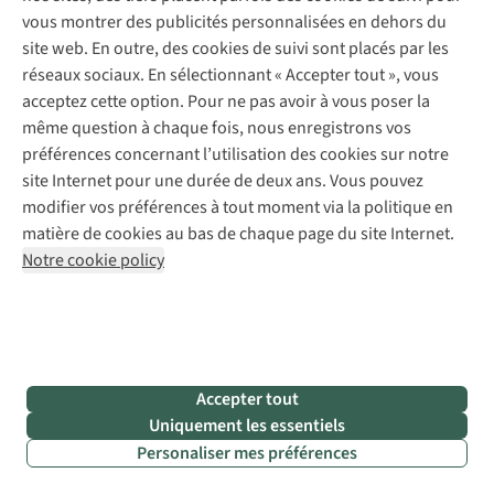
les
vous montrer des publicités personnalisées en dehors du
voitures
site web. En outre, des cookies de suivi sont placés par les
et
réseaux sociaux. En sélectionnant « Accepter tout », vous
mobile
acceptez cette option. Pour ne pas avoir à vous poser la
homes
même question à chaque fois, nous enregistrons vos
sont
préférences concernant l’utilisation des cookies sur notre
interdits
site Internet pour une durée de deux ans. Vous pouvez
près
modifier vos préférences à tout moment via la politique en
des
matière de cookies au bas de chaque page du site Internet.
tentes,
Notre cookie policy
vous
aurez
l’impression
d’être
en
Accepter tout
pleine
Uniquement les essentiels
nature.
Personaliser mes préférences
Le
clapotis