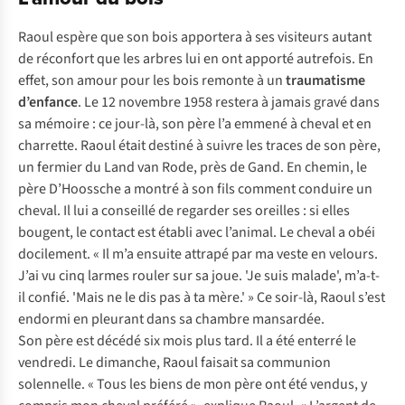
Raoul espère que son bois apportera à ses visiteurs autant
de réconfort que les arbres lui en ont apporté autrefois. En
effet, son amour pour les bois remonte à un
traumatisme
d’enfance
. Le 12 novembre 1958 restera à jamais gravé dans
sa mémoire : ce jour-là, son père l’a emmené à cheval et en
charrette. Raoul était destiné à suivre les traces de son père,
un fermier du Land van Rode, près de Gand. En chemin, le
père D’Hoossche a montré à son fils comment conduire un
cheval. Il lui a conseillé de regarder ses oreilles : si elles
bougent, le contact est établi avec l’animal. Le cheval a obéi
docilement. « Il m’a ensuite attrapé par ma veste en velours.
J’ai vu cinq larmes rouler sur sa joue. 'Je suis malade', m’a-t-
il confié. 'Mais ne le dis pas à ta mère.' » Ce soir-là, Raoul s’est
endormi en pleurant dans sa chambre mansardée.
Son père est décédé six mois plus tard. Il a été enterré le
vendredi. Le dimanche, Raoul faisait sa communion
solennelle. « Tous les biens de mon père ont été vendus, y