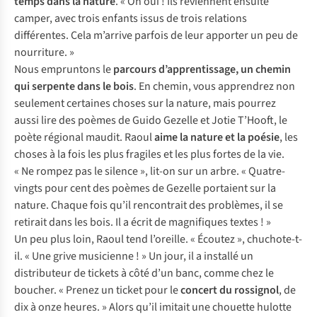
temps dans la nature
. « Oh oui ! Ils reviennent ensuite
camper, avec trois enfants issus de trois relations
différentes. Cela m’arrive parfois de leur apporter un peu de
nourriture. »
Nous empruntons le
parcours d’apprentissage, un chemin
qui serpente dans le bois
. En chemin, vous apprendrez non
seulement certaines choses sur la nature, mais pourrez
aussi lire des poèmes de Guido Gezelle et Jotie T’Hooft, le
poète régional maudit. Raoul
aime la nature et la poésie
, les
choses à la fois les plus fragiles et les plus fortes de la vie.
« Ne rompez pas le silence », lit-on sur un arbre. « Quatre-
vingts pour cent des poèmes de Gezelle portaient sur la
nature. Chaque fois qu’il rencontrait des problèmes, il se
retirait dans les bois. Il a écrit de magnifiques textes ! »
Un peu plus loin, Raoul tend l’oreille. « Écoutez », chuchote-t-
il. « Une grive musicienne ! » Un jour, il a installé un
distributeur de tickets à côté d’un banc, comme chez le
boucher. « Prenez un ticket pour le
concert du rossignol
, de
dix à onze heures. » Alors qu’il imitait une chouette hulotte