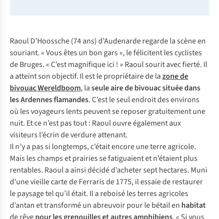
Raoul D’Hoossche (74 ans) d’Audenarde regarde la scène en
souriant. « Vous êtes un bon gars », le félicitent les cyclistes
de Bruges. « C’est magnifique ici ! » Raoul sourit avec fierté. Il
a atteint son objectif. Il est le propriétaire de la
zone de
bivouac Wereldboom
, la
seule aire de bivouac située dans
les Ardennes flamandes
. C’est le seul endroit des environs
où les voyageurs lents peuvent se reposer gratuitement une
nuit. Et ce n’est pas tout : Raoul ouvre également aux
visiteurs l’écrin de verdure attenant.
Il n’y a pas si longtemps, c’était encore une terre agricole.
Mais les champs et prairies se fatiguaient et n’étaient plus
rentables. Raoul a ainsi décidé d’acheter sept hectares. Muni
d’une vieille carte de Ferraris de 1775, il essaie de restaurer
le paysage tel qu’il était. Il a reboisé les terres agricoles
d’antan et transformé un abreuvoir pour le bétail en
habitat
de rêve
pour les grenouilles et autres amphibiens
. « Si vous