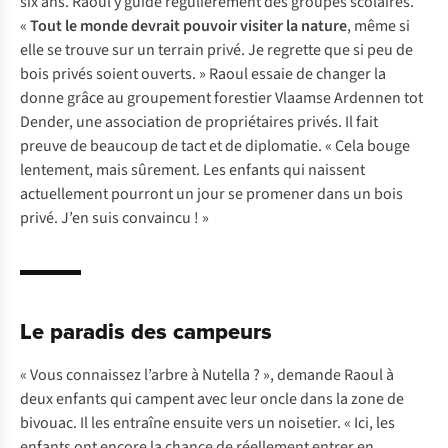
six ans. Raoul y guide régulièrement des groupes scolaires.
«
Tout le monde devrait pouvoir visiter la nature
, même si
elle se trouve sur un terrain privé. Je regrette que si peu de
bois privés soient ouverts. » Raoul essaie de changer la
donne grâce au groupement forestier Vlaamse Ardennen tot
Dender, une association de propriétaires privés. Il fait
preuve de beaucoup de tact et de diplomatie. « Cela bouge
lentement, mais sûrement. Les enfants qui naissent
actuellement pourront un jour se promener dans un bois
privé. J’en suis convaincu ! »
Le paradis des campeurs
« Vous connaissez l’arbre à Nutella ? », demande Raoul à
deux enfants qui campent avec leur oncle dans la zone de
bivouac. Il les entraîne ensuite vers un noisetier. « Ici, les
enfants ont encore la chance de réellement entrer en