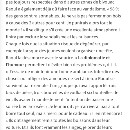
pas toujours respectées dans d’autres zones de bivouac.
Raoul a également déjà dû faire face au vandalisme. « 98 %
des gens sont raisonnables. Je ne vais pas fermer mon bois
à cause des 2 autres pour cent. Je punirais alors tout le
monde ! » Il se dit que s’il crée une excellente atmosphère, il
finira par exclure le vandalisme et les nuisances.
Chaque fois que la situation risque de dégénérer, par
exemple lorsque des jeunes veulent organiser une fête,
Raoul la désamorce avec le sourire. «
La diplomatie et
l’humour
permettent d’éviter bien des problèmes », dit-il.
« J’essaie de maintenir une bonne ambiance. Interdire des
choses ou infliger des amendes ne sert à rien. » Raoul se
souvient par exemple d’un groupe qui avait apporté trois
bacs de bière, trois bouteilles de vodka et six bouteilles de
vin. Ils avaient manifestement l’intention de passer une
soirée bien arrosée. « Je leur ai dit : je n’arriverai pas à tout
boire tout seul, mais merci pour le cadeau. » Il en rit encore !
« Ils ont sagement remis toutes les boissons dans leur
voiture. Et s’ils font vraiment les singes, je prends leurs