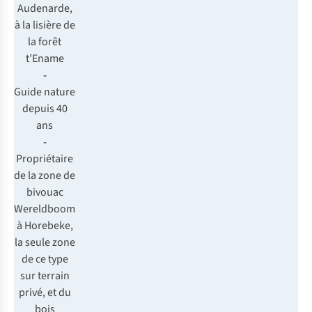
Audenarde,
à la lisière de
la forêt
t’Ename
-
Guide nature
depuis 40
ans
-
Propriétaire
de la zone de
bivouac
Wereldboom
à Horebeke,
la seule zone
de ce type
sur terrain
privé, et du
bois