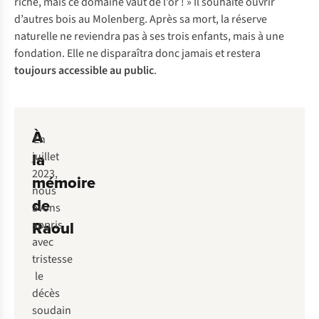
riche, mais ce domaine vaut de l’or ! » Il souhaite ouvrir
d’autres bois au Molenberg. Après sa mort, la réserve
naturelle ne reviendra pas à ses trois enfants, mais à une
fondation. Elle ne disparaîtra donc jamais et restera
toujours accessible au public
.
À
En
la
juillet
2023,
mémoire
nous
de
avons
Raoul
appris
avec
tristesse
le
décès
soudain