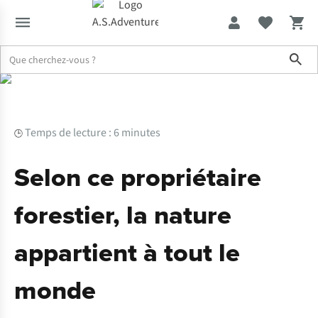
Sho
Expertise & Conseils
Selon ce propriétaire forestier, la nature ap
Temps de lecture : 6 minutes
🕒
Selon ce propriétaire
forestier, la nature
appartient à tout le
monde