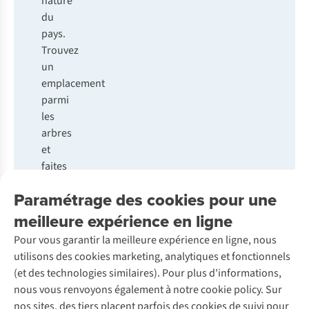
nature
du
pays.
Trouvez
un
emplacement
parmi
les
arbres
et
faites
un feu
Paramétrage des cookies pour une
de
camp à
meilleure expérience en ligne
l’endroit
Pour vous garantir la meilleure expérience en ligne, nous
prévu
utilisons des cookies marketing, analytiques et fonctionnels
à cet
(et des technologies similaires). Pour plus d'informations,
effet.
nous vous renvoyons également à notre cookie policy. Sur
Comme
nos sites, des tiers placent parfois des cookies de suivi pour