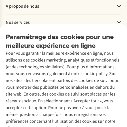
Questions fréquentes
À propos de nous
Commander
Payer
Travailler chez A.S.Adventure
Nos services
Livraison
Explore More
Retourner
Entreprise responsable
Location / Location sports d’hiver
Paramétrage des cookies pour une
Rétractation d'une commande
Découvrez
À propos d’Ayacucho
Seconde-main
meilleure expérience en ligne
Entretien & réparations
Nos magasins
Entretien de ski
A.S.Magazine
Garantie
Pour vous garantir la meilleure expérience en ligne, nous
À propos d’A.S.Adventure
Service de lavage
Explore Camp
Contactez-nous
utilisons des cookies marketing, analytiques et fonctionnels
Déclaration d'accessibilité
Entretien de chaussures
Gear Check
(et des technologies similaires). Pour plus d'informations,
Réparation de chaussures
Expertise & conseils
nous vous renvoyons également à notre cookie policy. Sur
Abonnez-vous à la newsletter
Réparation de vêtements
nos sites, des tiers placent parfois des cookies de suivi pour
Retouches
vous montrer des publicités personnalisées en dehors du
Pour les entreprises
Suivez-nous
site web. En outre, des cookies de suivi sont placés par les
réseaux sociaux. En sélectionnant « Accepter tout », vous
acceptez cette option. Pour ne pas avoir à vous poser la
même question à chaque fois, nous enregistrons vos
préférences concernant l’utilisation des cookies sur notre