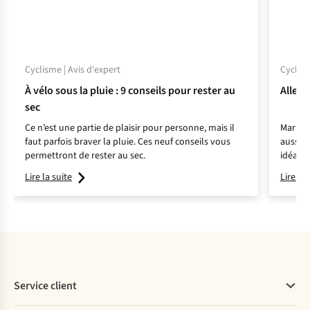
Cyclisme | Avis d'expert
Cyclism
À vélo sous la pluie : 9 conseils pour rester au
Aller a
sec
Ce n’est une partie de plaisir pour personne, mais il
Marre d
faut parfois braver la pluie. Ces neuf conseils vous
aussi. 
permettront de rester au sec.
idéal p
boulot
Lire la suite
Lire la 
saver, 
l'envir
conseil
doutes 
Service client