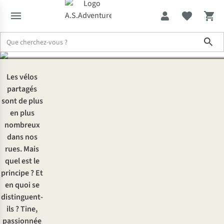
en Belgique
Sho
Expertise & Conseils
Testé : les vélos partagés en Belgique
Les vélos
partagés
sont de plus
en plus
nombreux
dans nos
rues. Mais
quel est le
principe ? Et
en quoi se
distinguent-
ils ? Tine,
passionnée