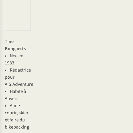
Tine
Bongaerts
•
Née en
1983
•
Rédactrice
pour
A.S.Adventure
•
Habite à
Anvers
•
Aime
courir, skier
et faire du
bikepacking