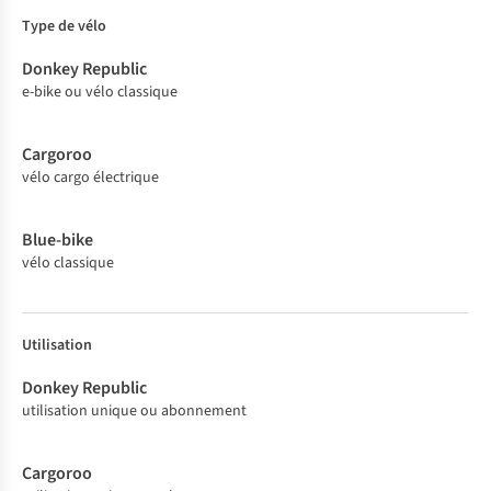
Donke
Cargor
Blue-
Type de vélo
y
oo
bike
Republ
ic
e-bike ou vélo classique
vélo cargo électrique
vélo classique
Utilisation
utilisation unique ou abonnement