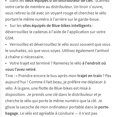
•
Dans les
lieux équipés d'un distributeur de clés
: scannez
votre carte de membre au distributeur. Un tiroir s'ouvre,
vous retirez la clé avec un voyant rouge et cherchez le vélo
portant le même numéro à l'arrière sur le garde-boue.
•
Sur les
sites équipés de Blue-bikes intelligents
:
déverrouillez le cadenas à l'aide de l'application sur votre
GSM.
•
Verrouillez et déverrouillez le vélo aussi souvent que vous
le souhaitez, où que vous soyez. Utilisez également l’antivol
à chaîne si nécessaire.
•
Votre trajet est terminé ? Ramenez le vélo
à l'endroit où
vous l'avez retiré
.
Tine : « Prendre encore le bus après mon
trajet en train
? Pas
aujourd’hui ! Comme il fait beau, je préfère me déplacer à
vélo. À la gare, une flotte de Blue-bikes est mise à
disposition. Je prends une clé dans le distributeur et je
cherche le vélo qui porte le même numéro que la clé. Je
glisse la sacoche de mon ordinateur portable dans le
porte-
bagage
. Le vélo est agréable à conduire — il n'est pas