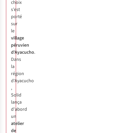
choix
s’est
porté
sur
le
village
péruvien
d'Ayacucho
.
Dans
la
région
d'Ayacucho
,
Solid
lança
d'abord
un
atelier
de