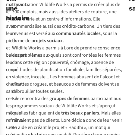
marquant
L'association Wildlife Works a permis de créer plus de
une
sa
le
300 emplois, mais aussi des ateliers de couture, une
histoire
rythme
savonnerie et un centre d'informations. Elle
avec
commercialise aussi des crédits-carbone. Un tiers des
leurs
revenus est versé aux
communautés locales
, sous la
pieds
forme de
projets sociaux
.
et
Wildlife Works a permis à Lore de prendre conscience
balancent
des
problèmes
auxquels sont confrontées les femmes
leur
dans cette région : pauvreté, chômage, absence de
corps
méthodes de planification familiale, familles séparées,
en
violence, inceste... Les hommes abusent de l'alcool et
chantant
d'autres drogues, et beaucoup de femmes doivent se
sans
débrouiller toutes seules.
cesse
Elle rencontra des
groupes de femmes
participant aux
les
programmes sociaux de Wildlife Works et s'aperçut
mêmes
qu'elles fabriquaient de
très beaux paniers
. Mais elles
refrains.
n'avaient pas de clients. Lore décida donc de leur venir
Cette
en aide en créant le projet « Hadithi », un mot qui
scène
signifie
« histoire »
en swahili. Derrière chaque panier,