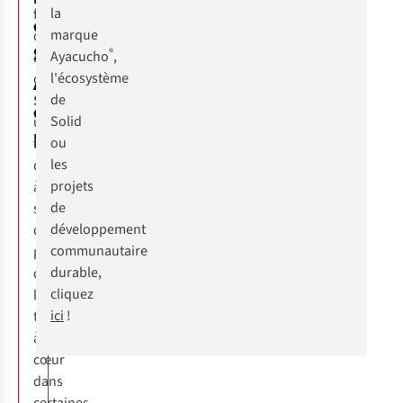
la
famille
entre
marque
d'entrepreneurs,
Solid,
®
Ayacucho
,
a
Ayacucho®
l'écosystème
créé
de
Solid
,
et
Solid
une
Hadithi
ou
fondation
les
destinée
projets
à
de
soutenir
développement
des
communautaire
projets
durable,
qui
cliquez
leur
ici
!
tenaient
à
cœur
dans