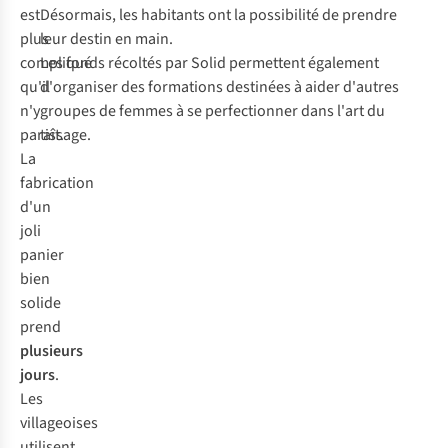
est
Désormais, les habitants ont la possibilité de prendre
plus
leur destin en main.
compliqué
Les fonds récoltés par Solid permettent également
qu'il
d'organiser des formations destinées à aider d'autres
n'y
groupes de femmes à se perfectionner dans l'art du
paraît.
tissage.
La
fabrication
d'un
joli
panier
bien
solide
prend
plusieurs
jours
.
Les
villageoises
utilisent