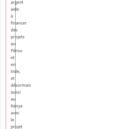
argent
aide
à
financer
des
projets
au
Pérou
et
en
Inde,
et
désormais
aussi
au
Kenya
avec
le
projet