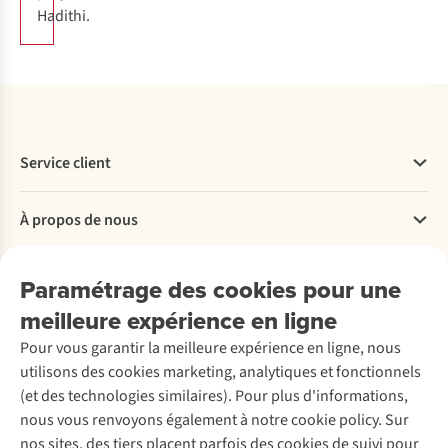
Hadithi.
Service client
Questions fréquentes
À propos de nous
Commander
Payer
Travailler chez A.S.Adventure
Nos services
Livraison
Paramétrage des cookies pour une
Explore More
Retourner
Entreprise responsable
meilleure expérience en ligne
Location / Location sports d’hiver
Rétractation d'une commande
Découvrez
À propos d’Ayacucho
Seconde-main
Pour vous garantir la meilleure expérience en ligne, nous
Entretien & réparations
Nos magasins
Entretien de ski
utilisons des cookies marketing, analytiques et fonctionnels
A.S.Magazine
Garantie
À propos d’A.S.Adventure
Service de lavage
(et des technologies similaires). Pour plus d'informations,
Explore Camp
Contactez-nous
Déclaration d'accessibilité
Entretien de chaussures
nous vous renvoyons également à notre cookie policy. Sur
Gear Check
nos sites, des tiers placent parfois des cookies de suivi pour
Réparation de chaussures