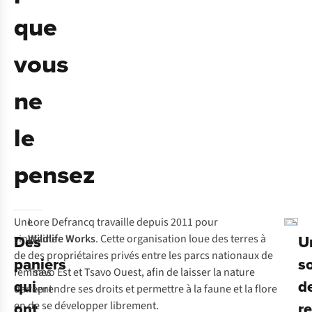
que
vous
ne
le
pensez
Une
Lore Defrancq travaille depuis 2011 pour
Des
U
vingtaine
Wildlife Works
. Cette organisation loue des terres à
de
des propriétaires privés entre les parcs nationaux de
paniers
s
femmes
Tsavo Est et Tsavo Ouest, afin de laisser la nature
qui
d
dansent
reprendre ses droits et permettre à la faune et la flore
ont
r
en
de se développer librement.