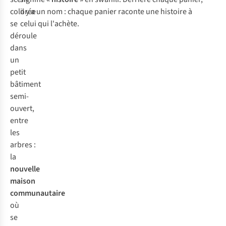
colorée
il y a un nom : chaque panier raconte une histoire à
se
celui qui l'achète.
déroule
dans
un
petit
bâtiment
semi-
ouvert,
entre
les
arbres :
la
nouvelle
maison
communautaire
où
se