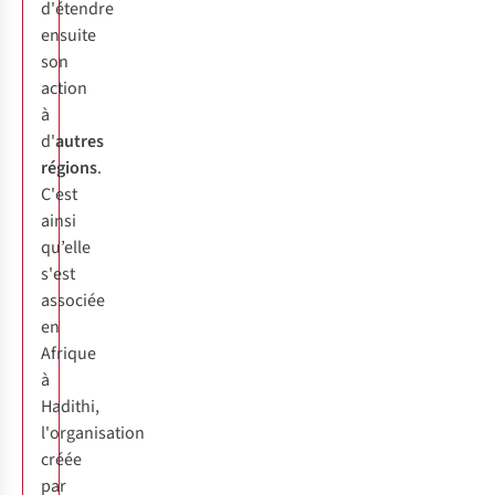
d'étendre
ensuite
son
action
à
d'
autres
régions
.
C'est
ainsi
qu’elle
s'est
associée
en
Afrique
à
Hadithi,
l'organisation
créée
par