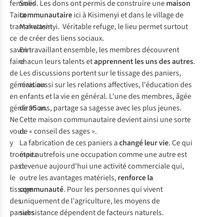
femmes
Solid. Les dons ont permis de construire une
maison
Taita
communautaire
ici à Kisimenyi et dans le village de
transmettent
Makwasinyi. Véritable refuge, le lieu permet surtout
ce
de créer des liens sociaux.
savoir-
En travaillant ensemble, les membres découvrent
faire
chacun leurs talents et
apprennent les uns des autres
.
de
Les discussions portent sur le tissage des paniers,
génération
mais aussi sur les relations affectives, l'éducation des
en
enfants et la vie en général. L'une des membres, âgée
génération.
de 95 ans, partage sa sagesse avec les plus jeunes.
Ne
Cette maison communautaire devient ainsi une sorte
vous
de « conseil des sages ».
y
La fabrication de ces paniers a
changé leur vie
. Ce qui
trompez
était autrefois une occupation comme une autre est
pas :
devenue aujourd'hui une activité commerciale qui,
le
outre les avantages matériels,
renforce la
tissage
communauté
. Pour les personnes qui vivent
des
uniquement de l'agriculture, les moyens de
paniers
subsistance dépendent de facteurs naturels.