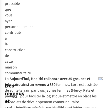
probable
que
vous
ayez
personnellement
contribué
à
la
construction
de
cette
maison
communautaire.
La
Aujourd’hui, Hadithi collabore avec 35 groupes
et
Des
fabrication
assure ainsi un revenu à 850 femmes.
Lore est assistée
de
sur le terrain par trois jeunes femmes (Mercy, Kate et
revenus
paniers
Aggy), pour faciliter la logistique et mettre en place les
et
en
projets de développement communautaire.
sisal
Les bénéfices générés par Hadithi sont intégralement