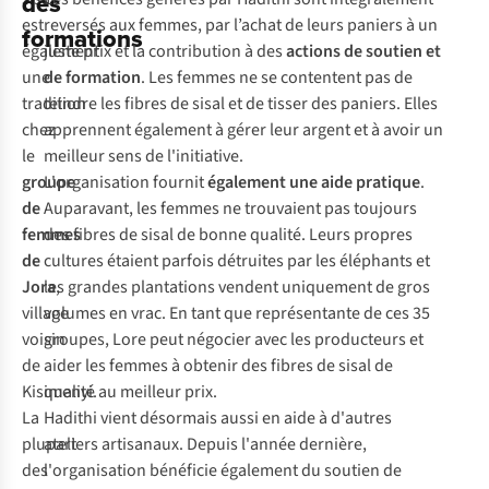
des
est
reversés aux femmes, par l’achat de leurs paniers à un
formations
également
juste prix et la contribution à des
actions de soutien et
une
de formation
. Les femmes ne se contentent pas de
tradition
teindre les fibres de sisal et de tisser des paniers. Elles
chez
apprennent également à gérer leur argent et à avoir un
le
meilleur sens de l'initiative.
groupe
L'organisation fournit
également une aide pratique
.
de
Auparavant, les femmes ne trouvaient pas toujours
femmes
des fibres de sisal de bonne qualité. Leurs propres
de
cultures étaient parfois détruites par les éléphants et
Jora
les grandes plantations vendent uniquement de gros
,
village
volumes en vrac. En tant que représentante de ces 35
voisin
groupes, Lore peut négocier avec les producteurs et
de
aider les femmes à obtenir des fibres de sisal de
Kisimenyi.
qualité au meilleur prix.
La
Hadithi vient désormais aussi en aide à d'autres
plupart
ateliers artisanaux. Depuis l'année dernière,
des
l'organisation bénéficie également du soutien de