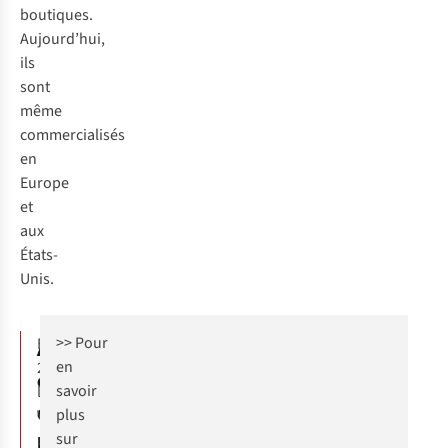
boutiques.
Aujourd’hui,
ils
sont
même
commercialisés
en
Europe
et
aux
États-
Unis.
Aux
>> Pour
En
en
2000,
origines
savoir
les
de
plus
Verhelst,
l'association
sur
une