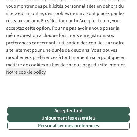
Expertise & conseils
Abonnez-vous à la newsletter
vous montrer des publicités personnalisées en dehors du
Réparation de vêtements
site web. En outre, des cookies de suivi sont placés par les
Retouches
réseaux sociaux. En sélectionnant « Accepter tout », vous
Pour les entreprises
Suivez-nous
acceptez cette option. Pour ne pas avoir à vous poser la
même question à chaque fois, nous enregistrons vos
préférences concernant l’utilisation des cookies sur notre
site Internet pour une durée de deux ans. Vous pouvez
modifier vos préférences à tout moment via la politique en
matière de cookies au bas de chaque page du site Internet.
Mentions légales
Politique de confidentialité
Notre cookie policy
Conditions générales
Cookie Policy
AS Adventure Luxemburg SA,
Boulevard F.W. Raiffeisen 25,
L-2411 Luxembourg
team@asadventure.com
+32 (0)3 828 30 15
TVA LU 145.75.057
Accepter tout
Uniquement les essentiels
Personaliser mes préférences