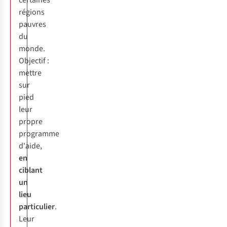
certaines
régions
pauvres
du
monde.
Objectif :
mettre
sur
pied
leur
propre
programme
d'aide,
en
ciblant
un
lieu
particulier
.
Leur