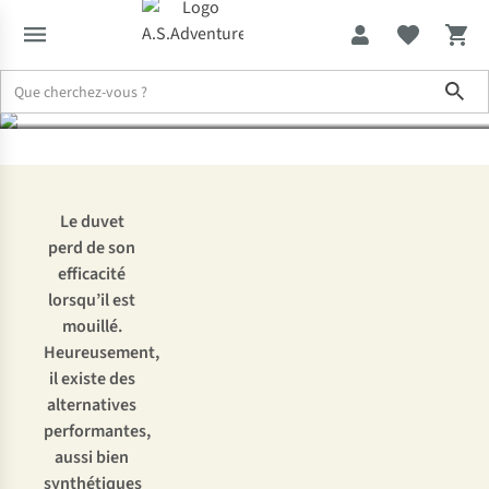
temps humide et froid
Sho
Expertise & Conseils
Les meilleures alternatives au duvet pour a
Le duvet
perd de son
efficacité
lorsqu’il est
mouillé.
Heureusement,
il existe des
alternatives
performantes,
aussi bien
synthétiques