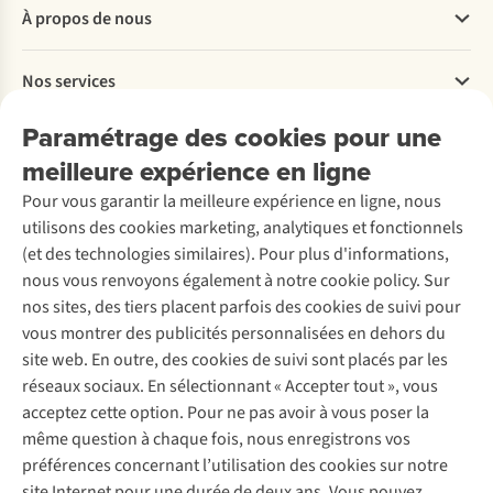
Questions fréquentes
À propos de nous
Commander
Payer
Travailler chez A.S.Adventure
Nos services
Livraison
Explore More
Retourner
Entreprise responsable
Location / Location sports d’hiver
Paramétrage des cookies pour une
Rétractation d'une commande
Découvrez
À propos d’Ayacucho
Seconde-main
meilleure expérience en ligne
Entretien & réparations
Nos magasins
Entretien de ski
A.S.Magazine
Garantie
Pour vous garantir la meilleure expérience en ligne, nous
À propos d’A.S.Adventure
Service de lavage
Explore Camp
Contactez-nous
utilisons des cookies marketing, analytiques et fonctionnels
Déclaration d'accessibilité
Entretien de chaussures
Gear Check
(et des technologies similaires). Pour plus d'informations,
Réparation de chaussures
Expertise & conseils
nous vous renvoyons également à notre cookie policy. Sur
Abonnez-vous à la newsletter
Réparation de vêtements
nos sites, des tiers placent parfois des cookies de suivi pour
Retouches
vous montrer des publicités personnalisées en dehors du
Pour les entreprises
Suivez-nous
site web. En outre, des cookies de suivi sont placés par les
réseaux sociaux. En sélectionnant « Accepter tout », vous
acceptez cette option. Pour ne pas avoir à vous poser la
même question à chaque fois, nous enregistrons vos
préférences concernant l’utilisation des cookies sur notre
site Internet pour une durée de deux ans. Vous pouvez