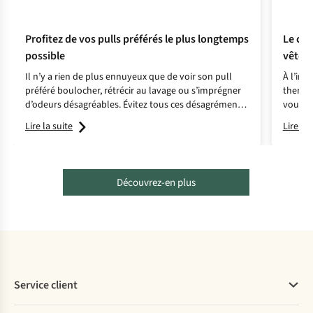
Profitez de vos pulls préférés le plus longtemps
Le cho
possible
vêtem
Il n’y a rien de plus ennuyeux que de voir son pull
À l’int
préféré boulocher, rétrécir au lavage ou s’imprégner
thermiq
d’odeurs désagréables. Évitez tous ces désagréments
vous ai
grâce à nos conseils.
votre ac
Lire la suite
Lire la 
Découvrez-en plus
Service client