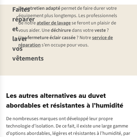
Faites
Un
entretien adapté
permet de faire durer votre
équipement plus longtemps. Les professionnels
réparer
de notre
atelier de lavage
se feront un plaisir de
et
vous aider. Une
déchirure
dans votre
veste
?
laver
Une
fermeture éclair cassée
? Notre
service de
réparation
s’en occupe pour vous.
vos
vêtements
Les autres alternatives au duvet
abordables et résistantes à l’humidité
De nombreuses marques ont développé leur propre
technologie d’isolation. De ce fait, il existe une large gamme
d’options abordables, légères et résistantes à l’humidité, par