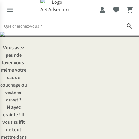
duvet ?
Sho
Expertise & Conseils
Comment laver votre duvet ?
Vous avez
peur de
laver vous-
même votre
sac de
couchage ou
veste en
duvet ?
N’ayez
crainte ! Il
vous suffit
de tout
mettre dans