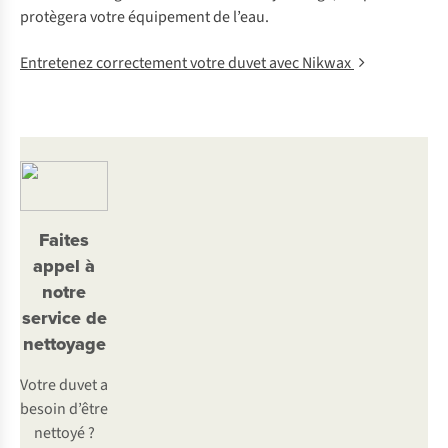
pro
tègera
v
otre
équ
ipement
de
l’
eau.
Entretenez correctement votre duvet avec Nikwax
Faites
appel à
notre
service de
nettoyage
Votre duvet a
besoin d’être
nettoyé ?