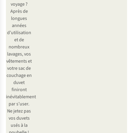
voyage ?
Après de
longues
années
d’utilisation
et de
nombreux
lavages, vos
vêtements et
votre sac de
couchage en
duvet
finiront
inévitablement
par s’user.
Ne jetez pas
vos duvets
usés à la
poubelle !