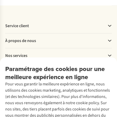
Service client
Questions fréquentes
À propos de nous
Commander
Payer
Travailler chez A.S.Adventure
Nos services
Livraison
Explore More
Retourner
Entreprise responsable
Location / Location sports d’hiver
Paramétrage des cookies pour une
Rétractation d'une commande
Découvrez
À propos d’Ayacucho
Seconde-main
meilleure expérience en ligne
Entretien & réparations
Nos magasins
Entretien de ski
A.S.Magazine
Garantie
Pour vous garantir la meilleure expérience en ligne, nous
À propos d’A.S.Adventure
Service de lavage
Explore Camp
Contactez-nous
utilisons des cookies marketing, analytiques et fonctionnels
Déclaration d'accessibilité
Entretien de chaussures
Gear Check
(et des technologies similaires). Pour plus d'informations,
Réparation de chaussures
Expertise & conseils
nous vous renvoyons également à notre cookie policy. Sur
Abonnez-vous à la newsletter
Réparation de vêtements
nos sites, des tiers placent parfois des cookies de suivi pour
Retouches
vous montrer des publicités personnalisées en dehors du