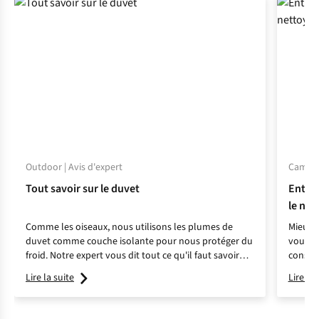
Outdoor | Avis d'expert
Camping
Tout savoir sur le duvet
Entret
le net
range
Comme les oiseaux, nous utilisons les plumes de
Mieux v
duvet comme couche isolante pour nous protéger du
vous a
froid. Notre expert vous dit tout ce qu'il faut savoir
conseil
sur ce remède miracle pour passer l'hiver au chaud !
durée d
Lire la suite
Lire la 
pleine 