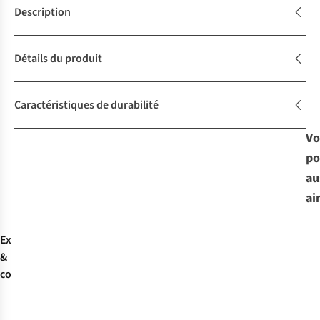
Description
Détails du produit
Caractéristiques de durabilité
Vo
po
au
ai
Expertise
&
conseils