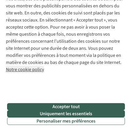
a
ns
créant
vous montrer des publicités personnalisées en dehors du
d
ans
une
site web. En outre, des cookies de suivi sont placés par les
ma
struct
réseaux sociaux. En sélectionnant « Accepter tout », vous
pe
tite
solide
acceptez cette option. Pour ne pas avoir à vous poser la
vo
iture
Heure
même question à chaque fois, nous enregistrons vos
amé
nagée,
mon
préférences concernant l’utilisation des cookies sur notre
u
ne
père
site Internet pour une durée de deux ans. Vous pouvez
F
ord
est
modifier vos préférences à tout moment via la politique en
Fi
esta
.
bricol
matière de cookies au bas de chaque page du site Internet.
J’
avais
et
Notre cookie policy
vr
aiment
dispo
e
nvie
d’un
d
’un
grand
g
rand
nomb
v
an,
de
Accepter tout
m
ais
"
chut
Uniquement les essentiels
m
on
telles
Personaliser mes préférences
bu
dget
que
me
des