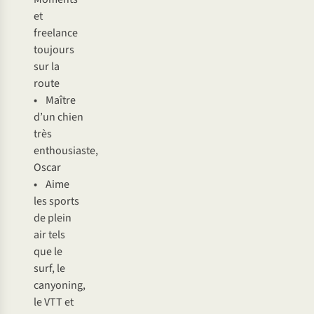
et
freelance
toujours
sur la
route
•
Maître
d’un chien
très
enthousiaste,
Oscar
•
Aime
les sports
de plein
air tels
que le
surf, le
canyoning,
le VTT et