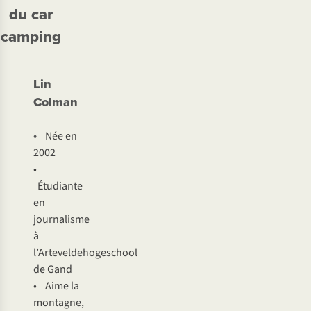
du car
camping
Lin
Colman
•
Née en
2002
•
Étudiante
en
journalisme
à
l’Arteveldehogeschool
de Gand
• Aime la
montagne,