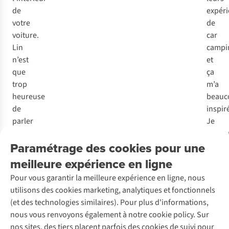
de
expér
v
otre
de
vo
iture.
car
L
in
campi
n
’est
et
q
ue
ça
t
rop
m’a
he
ureuse
beauc
de
inspir
pa
rler
Je
de
voulai
Paramétrage des cookies pour une
ce
dépen
de
rnier
le
meilleure expérience en ligne
p
oint
:
moins
Pour vous garantir la meilleure expérience en ligne, nous
« Je
d’arge
utilisons des cookies marketing, analytiques et fonctionnels
vo
yage
possib
(et des technologies similaires). Pour plus d'informations,
de
puis
tout
nous vous renvoyons également à notre cookie policy. Sur
t
rois
en
nos sites, des tiers placent parfois des cookies de suivi pour