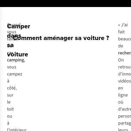
Camper
Q
uand
« J’ai
v
ous
fait
dans
Comment aménager sa voiture ?
fa
ites
beauc
sa
du
de
voiture
c
ar
reche
ca
mping
,
On
v
ous
retrou
ca
mpez
d’inn
à
vidéos
c
ôté,
en
s
ur
ligne
le
où
t
oit
d’autr
ou
perso
à
partag
l’i
ntérieur
leurs