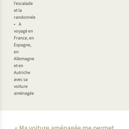
l’escalade
et la
randonnée
• A
voyagé en
France, en
Espagne,
en
Allemagne
et en
Autriche
avec sa
voiture
aménagée
« Ma voiture aménagée me permet