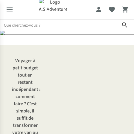
jeunes aventuriers
Sho
Expertise & Conseils
Vanlife et car camping : conseils de voyage 
Voyager à
petit budget
tout en
restant
indépendant :
comment
faire ? C’est
simple, il
suffit de
transformer
votre van ou