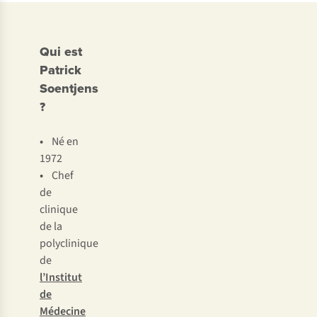
Qui est
Patrick
Soentjens
?
•
Né en
1972
•
Chef
de
clinique
de la
polyclinique
de
l’Institut
de
Médecine