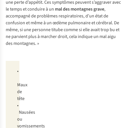
une perte d’appétit. Ces symptômes peuvent s’aggraver avec
le temps et conduire à un
mal des montagnes grave
,
accompagné de problèmes respiratoires, d’un état de
confusion et même à un œdème pulmonaire et cérébral. De
même, si une personne titube comme si elle avait trop bu et
ne parvient plus à marcher droit, cela indique un mal aigu
des montagnes. »
Symptômes
•
du
Maux
mal
de
aigu
tête
des
•
montagnes
Nausées
ou
vomissements