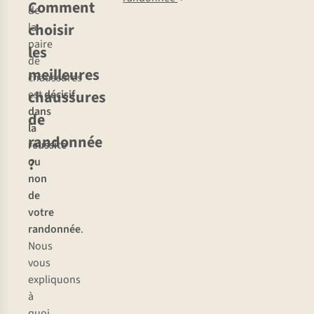
Comment
de
choisir
la
paire
les
de
meilleures
chaussures
chaussures
est
décisif
dans
de
la
randonnée
réussite
?
ou
non
de
votre
randonnée
.
Nous
vous
expliquons
à
quoi