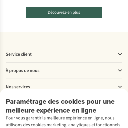
Découvrez-en plus
Service client
Questions fréquentes
À propos de nous
Commander
Payer
Travailler chez A.S.Adventure
Nos services
Livraison
Explore More
Retourner
Entreprise responsable
Location / Location sports d’hiver
Paramétrage des cookies pour une
Rétractation d'une commande
Découvrez
À propos d’Ayacucho
Seconde-main
meilleure expérience en ligne
Entretien & réparations
Nos magasins
Entretien de ski
A.S.Magazine
Garantie
Pour vous garantir la meilleure expérience en ligne, nous
À propos d’A.S.Adventure
Service de lavage
Explore Camp
Contactez-nous
utilisons des cookies marketing, analytiques et fonctionnels
Déclaration d'accessibilité
Entretien de chaussures