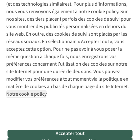
Gear Check
(et des technologies similaires). Pour plus d'informations,
Réparation de chaussures
Expertise & conseils
nous vous renvoyons également à notre cookie policy. Sur
Abonnez-vous à la newsletter
Réparation de vêtements
nos sites, des tiers placent parfois des cookies de suivi pour
Retouches
vous montrer des publicités personnalisées en dehors du
Pour les entreprises
Suivez-nous
site web. En outre, des cookies de suivi sont placés par les
réseaux sociaux. En sélectionnant « Accepter tout », vous
acceptez cette option. Pour ne pas avoir à vous poser la
même question à chaque fois, nous enregistrons vos
préférences concernant l’utilisation des cookies sur notre
site Internet pour une durée de deux ans. Vous pouvez
Mentions légales
Politique de confidentialité
modifier vos préférences à tout moment via la politique en
Conditions générales
Cookie Policy
matière de cookies au bas de chaque page du site Internet.
Notre cookie policy
AS Adventure Luxemburg SA,
Boulevard F.W. Raiffeisen 25,
L-2411 Luxembourg
team@asadventure.com
+32 (0)3 828 30 15
TVA LU 145.75.057
Accepter tout