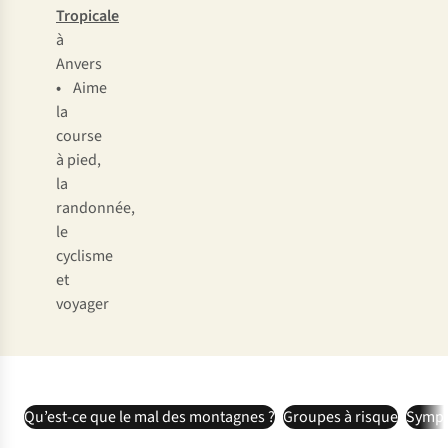
Tropicale
à
Anvers
•
Aime
la
course
à pied,
la
randonnée,
le
cyclisme
et
voyager
Qu’est-ce que le mal des montagnes ?
Groupes à risque
Symp