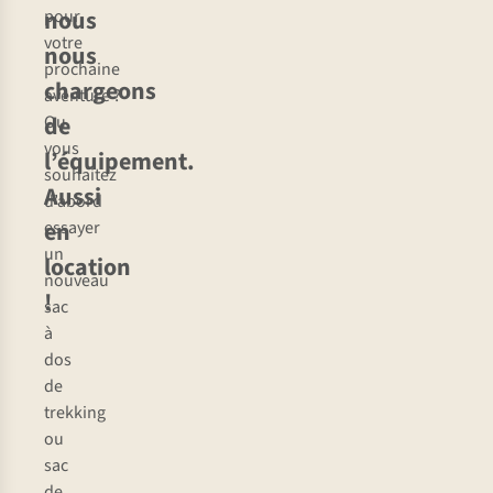
nous
pour
votre
nous
prochaine
chargeons
aventure ?
de
Ou
vous
l’équipement.
souhaitez
Aussi
d’abord
en
essayer
un
location
nouveau
!
sac
à
dos
de
trekking
ou
sac
de