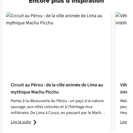
Encore plus d’inspiration
Circuit au Pérou : de la ville animée de Lima au
Vêteme
mythique Machu Picchu
intell
Partez à la découverte du Pérou : un pays à la nature
Malaria
sauvage, aux villes colorées et à l’héritage inca
peuven
millénaire. De Lima à Cusco, en passant par le Machu
Heureu
Picchu, chaque étape est une aventure à part entière.
tiennent
Lire la suite
Lire la 
Flore vous partage ses conseils de voyage !