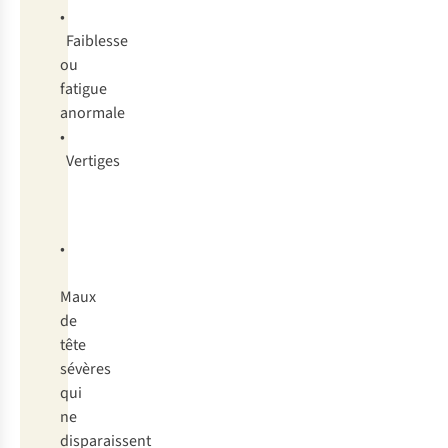
•
Faiblesse
ou
fatigue
anormale
•
Vertiges
Symptômes
•
du
Maux
mal
de
des
tête
montagnes
sévères
grave
qui
ne
disparaissent