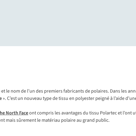
artec
Avantages
Marques
e
et le nom de l’un des premiers fabricants de polaires. Dans les ann
ce
». C’est un nouveau type de tissu en polyester peigné à l’aide d’u
he North Face
ont compris les avantages du tissu Polartec et l’ont u
ent mais sûrement le matériau polaire au grand public.