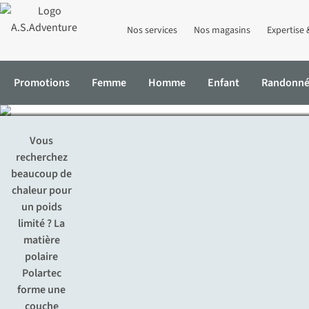
Nos services
Nos magasins
Expertise 
Tout ce
Promotions
Femme
Homme
Enfant
Randonn
Accueil
Expertise & Conseils
Tout sur Polartec
Vous
recherchez
beaucoup de
chaleur pour
un poids
limité ? La
matière
polaire
Polartec
forme une
couche