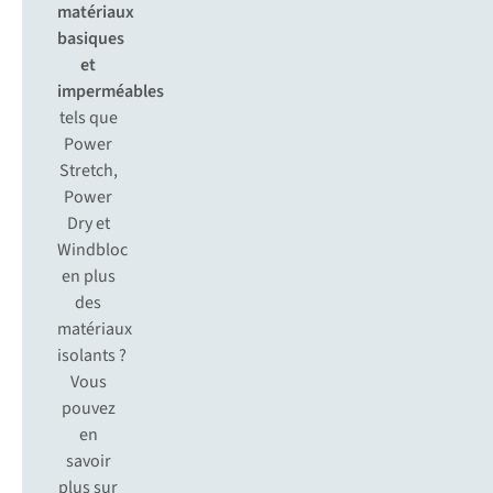
matériaux
basiques
et
imperméables
tels que
Power
Stretch,
Power
Dry et
Windbloc
en plus
des
matériaux
isolants ?
Vous
pouvez
en
savoir
plus sur