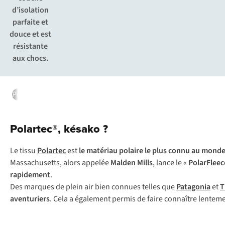
d’isolation
parfaite et
douce et est
résistante
aux chocs.
Polartec, késako ?
Caractéristiques
Technologie
Types de Pol
Polartec®, késako ?
Le tissu
Polartec
est
le matériau polaire le plus connu au mond
Massachusetts, alors appelée
Malden Mills
, lance le «
PolarFlee
rapidement
.
Des marques de plein air bien connues telles que
Patagonia
et
T
aventuriers
. Cela a également permis de faire connaître lentem