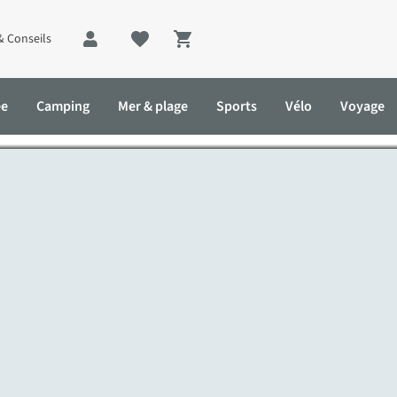
& Conseils
Shopping cart
 que vous voulez savoir sur 
ée
Camping
Mer & plage
Sports
Vélo
Voyage