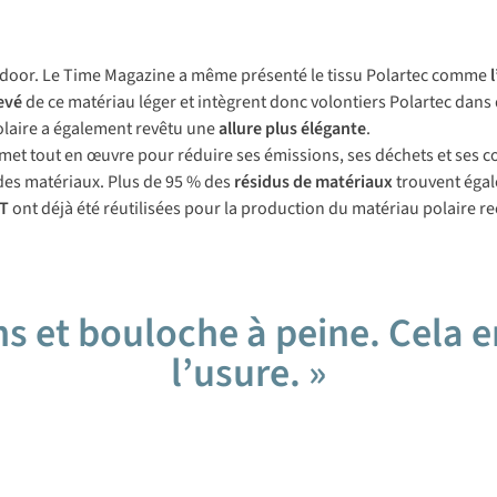
tdoor. Le
Time Magazine
a même présenté le tissu Polartec comme
evé
de ce matériau léger et intègrent donc volontiers Polartec dans 
olaire a également revêtu une
allure
plus élégante
.
us met tout en œuvre pour réduire ses émissions, ses déchets et ses 
 des matériaux. Plus de 95 % des
résidus de matériaux
trouvent éga
ET
ont déjà été réutilisées pour la production du matériau polaire re
ns et bouloche à peine. Cela en
l’usure. »