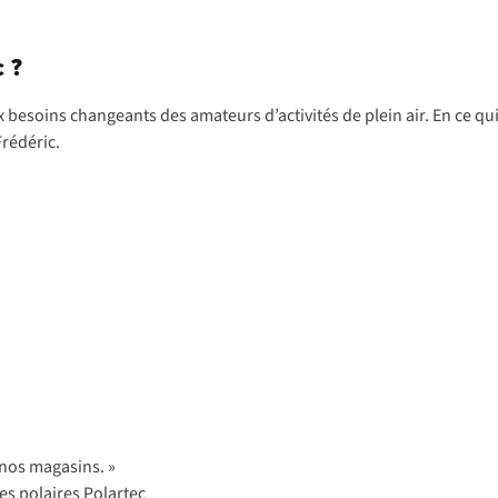
c ?
 besoins changeants des amateurs d’activités de plein air. En ce qui
Frédéric.
 nos magasins. »
es polaires Polartec