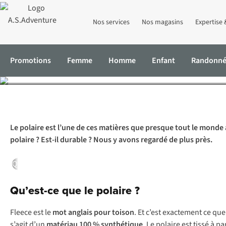
Nos services
Nos magasins
Expertise 
Tout 
Promotions
Femme
Homme
Enfant
Randonn
Accueil
Expertise & Conseils
Tout ce qu’il faut savoir sur le pola
Le polaire est l’une de ces matières que presque tout le monde a
polaire ? Est-il durable ? Nous y avons regardé de plus près.
Qu’est-ce que le polaire ?
Conseils d’achat
Durabilité
Conseils
Qu’est-ce que le polaire ?
Fleece
est le
mot anglais pour toison
. Et c’est exactement ce q
s’agit d’un
matériau 100 % synthétique
. Le polaire est tissé à pa