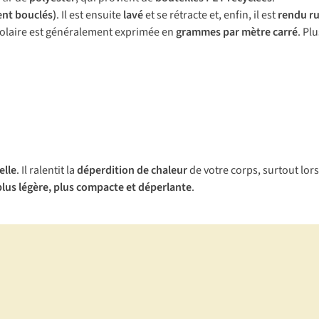
ent bouclés)
. Il est ensuite
lavé
et se rétracte et, enfin, il est
rendu r
olaire est généralement exprimée en
grammes par mètre carré
. Pl
elle
. Il ralentit la
déperdition de chaleur
de votre corps, surtout lors
plus légère, plus compacte et déperlante
.