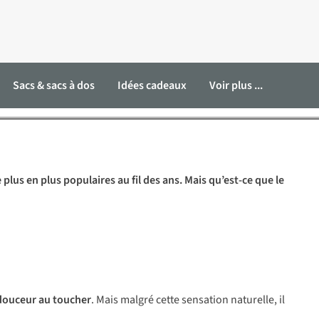
olaire
Sacs & sacs à dos
Idées cadeaux
Voir plus ...
plus en plus populaires au fil des ans. Mais qu’est-ce que le
ouceur au toucher
. Mais malgré cette sensation naturelle, il