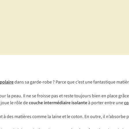
polaire
dans sa garde-robe ? Parce que c’est une fantastique matiè
our la peau. Il ne se froisse pas et reste toujours bien en place grâc
e joue le rôle de
couche intermédiaire isolante
à porter entre une
co
t à des matières comme la laine et le coton. En outre, il n’absorbe p