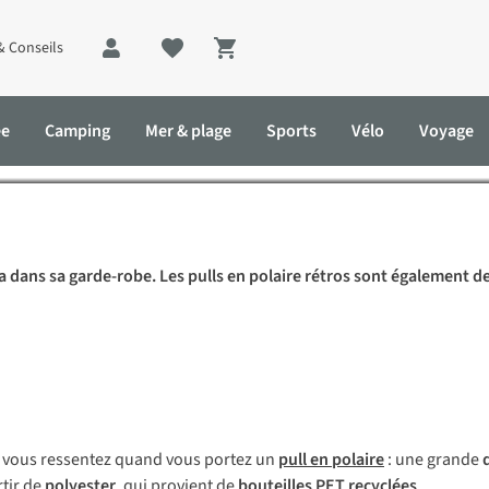
& Conseils
Shopping cart
ce qu’il faut savoir sur le p
ée
Camping
Mer & plage
Sports
Vélo
Voyage
ire
 dans sa garde-robe. Les pulls en polaire rétros sont également de 
 d’entretien
ue vous ressentez quand vous portez un
pull en polaire
: une grande
d
rtir de
polyester
, qui provient de
bouteilles PET recyclées
.