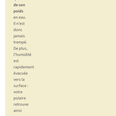
de son
poids
en eau.
Il n’est
donc
jamais
trempé.
De plus,
l’humidité
est
rapidement
évacuée
vers la
surface :
votre
polaire
retrouve
ainsi