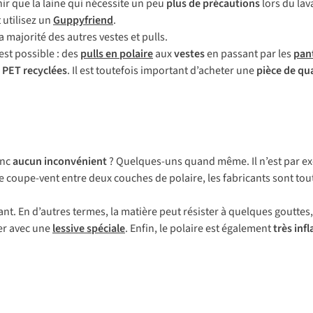
nir que la laine qui nécessite un peu
plus de précautions
lors du lava
 utilisez un
Guppyfriend
.
 majorité des autres vestes et pulls.
est possible : des
pulls en pola
ire
aux
vestes
en passant par les
pan
s PET recyclées
. Il est toutefois important d’acheter une
pièce de qua
onc
aucun inconvénient
? Quelques-uns quand même. Il n’est par 
coupe-vent entre deux couches de polaire, les fabricants sont to
lant. En d’autres termes, la matière peut résister à quelques goutte
er avec une
lessive spéciale
. Enfin, le polaire est également
très in