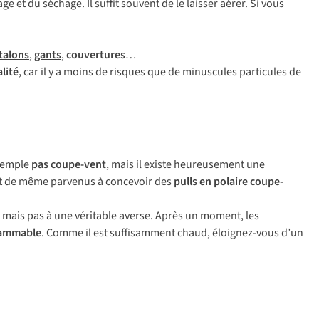
ge et du séchage. Il suffit souvent de le laisser aérer. Si vous
talons
,
gants
,
couvertures
…
lité
, car il y a moins de risques que de minuscules particules de
exemple
pas coupe-vent
, mais il existe heureusement une
ut de même parvenus à concevoir des
pulls en polaire coupe-
s, mais pas à une véritable averse. Après un moment, les
flammable
. Comme il est suffisamment chaud, éloignez-vous d’un