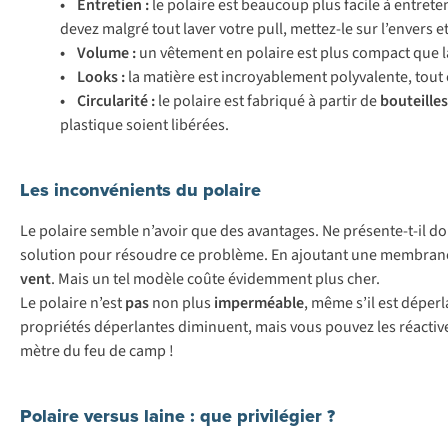
• Entretien :
le polaire est beaucoup plus facile à entrete
devez malgré tout laver votre pull, mettez-le sur l’envers et
• Volume :
un vêtement en polaire est plus compact que la
• Looks :
la matière est incroyablement polyvalente, tout 
• Circularité :
le polaire est fabriqué à partir de
bouteille
plastique soient libérées.
Les inconvénients du polaire
Le polaire semble n’avoir que des avantages. Ne présente-t-il d
solution pour résoudre ce problème. En ajoutant une membrane 
vent
. Mais un tel modèle coûte évidemment plus cher.
Le polaire n’est
pas
non plus
imperméable
, même s’il est déper
propriétés déperlantes diminuent, mais vous pouvez les réactiv
mètre du feu de camp !
Polaire versus laine : que privilégier ?