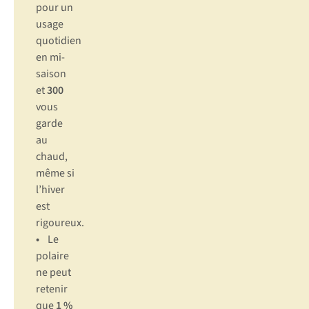
pour un
usage
quotidien
en mi-
saison
et
300
vous
garde
au
chaud,
même si
l’hiver
est
rigoureux.
•
Le
polaire
ne peut
retenir
que
1 %