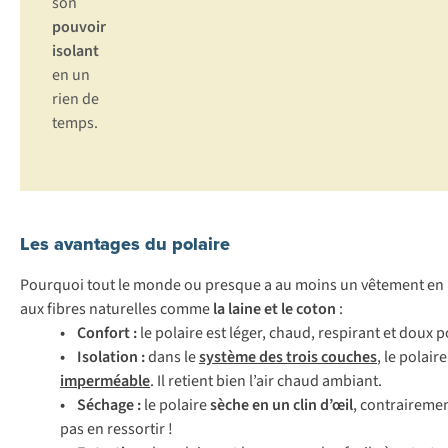
son
pouvoir
isolant
en un
rien de
temps.
Les avantages du polaire
Pourquoi tout le monde ou presque a au moins un vêtement en
aux fibres naturelles comme
la laine et le coton
:
• Confort :
le polaire est léger, chaud, respirant et doux p
• Isolation :
dans le
système des trois couches
, le polair
imperméable
. Il retient bien l’air chaud ambiant.
• Séchage :
le polaire
sèche en un clin d’œil
, contrairemen
pas en ressortir !