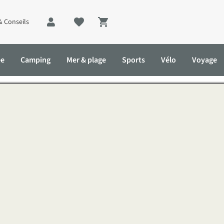
& Conseils
Shopping cart
durables : prolongez leur d
ée
Camping
Mer & plage
Sports
Vélo
Voyage
r durée de vie