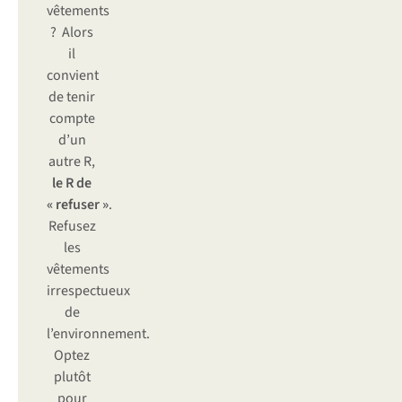
vêtements
? Alors
il
convient
de tenir
compte
d’un
autre R,
le R de
« refuser »
.
Refusez
les
vêtements
irrespectueux
de
l’environnement.
Optez
plutôt
pour