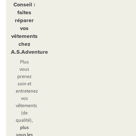
Conseil :
faites
réparer
vos
vêtements
chez
A.S.Adventure
Plus
vous
prenez
soin et
entretenez
vos
vêtements
(de
qualité),
plus
vous les