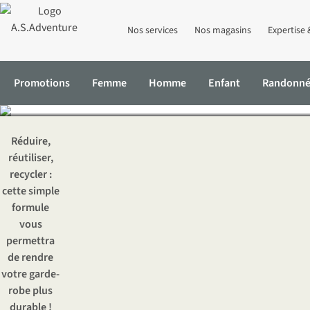
Nos services
Nos magasins
Expertise 
Vêtements 
Promotions
Femme
Homme
Enfant
Randonn
Accueil
Expertise & Conseils
Vêtements durables : prolongez leu
Réduire,
réutiliser,
recycler :
cette simple
formule
vous
permettra
de rendre
votre garde-
robe plus
durable !