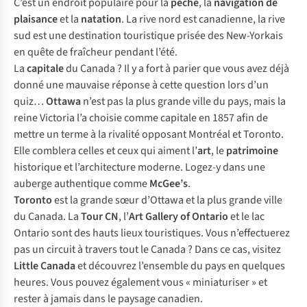
C’est un endroit populaire pour la
pêche
, la
navigation de
plaisance
et la
natation
. La rive nord est canadienne, la rive
sud est une destination touristique prisée des New-Yorkais
en quête de fraîcheur pendant l’été.
La
capitale
du Canada ? Il y a fort à parier que vous avez déjà
donné une mauvaise réponse à cette question lors d’un
quiz…
Ottawa
n’est pas la plus grande ville du pays, mais la
reine Victoria l’a choisie comme capitale en 1857 afin de
mettre un terme à la rivalité opposant Montréal et Toronto.
Elle comblera celles et ceux qui aiment l’
art
, le
patrimoine
historique et l’architecture moderne. Logez-y dans une
auberge authentique comme
McGee’s
.
Toronto
est la grande sœur d’Ottawa et la plus grande ville
du Canada. La
Tour CN
, l’
Art Gallery of Ontario
et le lac
Ontario sont des hauts lieux touristiques. Vous n’effectuerez
pas un circuit à travers tout le Canada ? Dans ce cas, visitez
Little Canada
et découvrez l’ensemble du pays en quelques
heures. Vous pouvez également vous « miniaturiser » et
rester à jamais dans le paysage canadien.