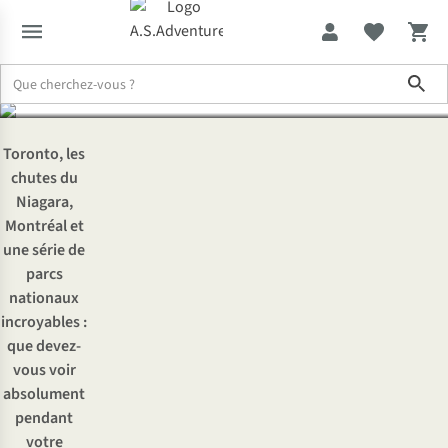
Canada
Sho
Expertise & Conseils
Les étapes incontournables d’un circuit dan
Toronto, les
chutes du
Niagara,
Montréal et
une série de
parcs
nationaux
incroyables :
que devez-
vous voir
absolument
pendant
votre