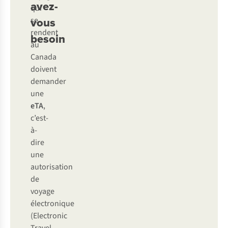
avez-
qui
vous
se
rendent
besoin
au
Canada
doivent
demander
une
eTA
,
c’est-
à-
dire
une
autorisation
de
voyage
électronique
(Electronic