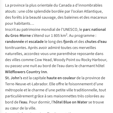
La province la plus orientale du Canada a d’innombrables
atouts : une côte splendide bordée par l’océan Atlantique,
des forêts à la beauté sauvage, des baleines et des macareux
pour habitants…
Inscrit au patrimoine mondial de l’UNESCO, le
parc national
2
du Gros-Morne
s’étend sur 1 805 km
. Au programme :
randonnée
et
escalade
le long des
fjords
et des
chutes d’eau
tonitruantes. Après avoir admiré toutes ces merveilles
naturelles, accordez-vous une parenthèse reposante dans
des villes comme Cow Head, Woody Point ou Rocky Harbour,
ou passez une nuit au bord de l’eau dans le charmant hôtel
Wildflowers Country Inn
.
St. John’s
est la capitale
haute en couleur
de la province de
Terre-Neuve-et-Labrador. Elle offre le foisonnement d’une
métropole et le charme d’une petite ville traditionnelle, tout
particulièrement grâce à ses maisonnettes très colorées au
bord de
l’eau
. Pour dormir, l’
hôtel Blue on Water
se trouve
au cœur de la ville.