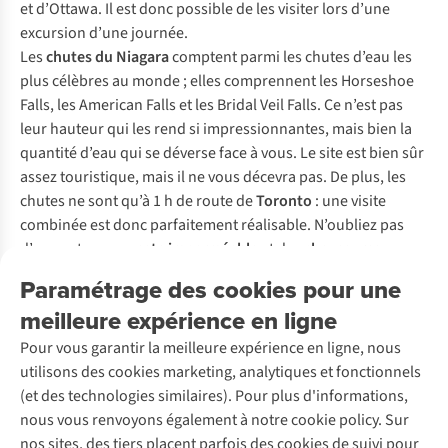
et d’Ottawa. Il est donc possible de les visiter lors d’une
excursion d’une journée.
Les
chutes du Niagara
comptent parmi les chutes d’eau les
plus célèbres au monde ; elles comprennent les Horseshoe
Falls, les American Falls et les Bridal Veil Falls. Ce n’est pas
leur hauteur qui les rend si impressionnantes, mais bien la
quantité d’eau qui se déverse face à vous. Le site est bien sûr
assez touristique, mais il ne vous décevra pas. De plus, les
chutes ne sont qu’à 1 h de route de
Toronto
: une visite
combinée est donc parfaitement réalisable. N’oubliez pas
d’emporter une
veste imperméable
et des
chaussures
imperméables
!
Paramétrage des cookies pour une
Vous voulez encore plus d’eau ? Situé un peu plus au nord,
le
meilleure expérience en ligne
parc provincial Algonquin
est le paradis des
amateurs de
canoë
. Vous pouvez faire une
excursion de plusieurs jours
Pour vous garantir la meilleure expérience en ligne, nous
qui vous fera longer en canoë des collines d’érables rouges
utilisons des cookies marketing, analytiques et fonctionnels
et des crêtes rocheuses. Il n’y a pas de voitures, la seule
(et des technologies similaires). Pour plus d'informations,
façon d’explorer les merveilles de l’Algonquin est la marche
nous vous renvoyons également à notre cookie policy. Sur
ou le bateau. L’endroit est donc parfait pour
camper
en toute
nos sites, des tiers placent parfois des cookies de suivi pour