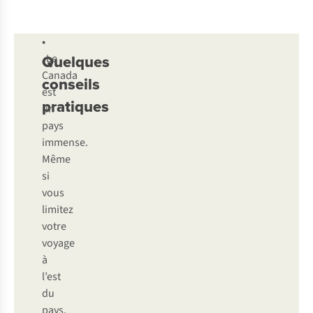
•
Quelques
Le
Canada
conseils
est
pratiques
un
pays
immense.
Même
si
vous
limitez
votre
voyage
à
l’est
du
pays,