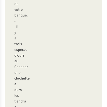
de
votre
banque.
•
Il
y
a
trois
espèces
d’ours
au
Canada :
une
clochette
à
ours
les
tiendra