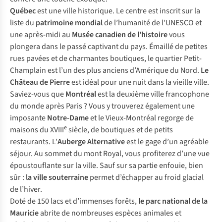
Québec
est une ville historique. Le centre est inscrit sur la
liste du
patrimoine mondial
de l’humanité de l’UNESCO et
une après-midi au
Musée canadien de l’histoire
vous
plongera dans le passé captivant du pays. Émaillé de petites
rues pavées et de charmantes boutiques, le quartier Petit-
Champlain est l’un des plus anciens d’Amérique du Nord.
Le
Château de Pierre
est idéal pour une nuit dans la vieille ville.
Saviez-vous que
Montréal
est la deuxième ville francophone
du monde après Paris ? Vous y trouverez également une
imposante
Notre-Dame
et le Vieux-Montréal regorge de
e
maisons du XVIII
siècle, de boutiques et de petits
restaurants. L’
Auberge Alternative
est le gage d’un agréable
séjour. Au sommet du mont Royal, vous profiterez d’une vue
époustouflante sur la ville. Sauf sur sa partie enfouie, bien
sûr :
la ville souterraine
permet d’échapper au froid glacial
de l’hiver.
Doté de 150 lacs et d’immenses forêts,
le parc national de la
Mauricie
abrite de nombreuses espèces animales et