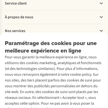
Service client
Questions fréquentes
À propos de nous
Commander
Payer
Travailler chez A.S.Adventure
Nos services
Livraison
Explore More
Retourner
Entreprise responsable
Location / Location sports d’hiver
Paramétrage des cookies pour une
Rétractation d'une commande
Découvrez
À propos d’Ayacucho
Seconde-main
meilleure expérience en ligne
Entretien & réparations
Nos magasins
Entretien de ski
A.S.Magazine
Garantie
Pour vous garantir la meilleure expérience en ligne, nous
À propos d’A.S.Adventure
Service de lavage
Explore Camp
Contactez-nous
utilisons des cookies marketing, analytiques et fonctionnels
Déclaration d'accessibilité
Entretien de chaussures
Gear Check
(et des technologies similaires). Pour plus d'informations,
Réparation de chaussures
Expertise & conseils
nous vous renvoyons également à notre cookie policy. Sur
Abonnez-vous à la newsletter
Réparation de vêtements
nos sites, des tiers placent parfois des cookies de suivi pour
Retouches
vous montrer des publicités personnalisées en dehors du
Pour les entreprises
Suivez-nous
site web. En outre, des cookies de suivi sont placés par les
réseaux sociaux. En sélectionnant « Accepter tout », vous
acceptez cette option. Pour ne pas avoir à vous poser la