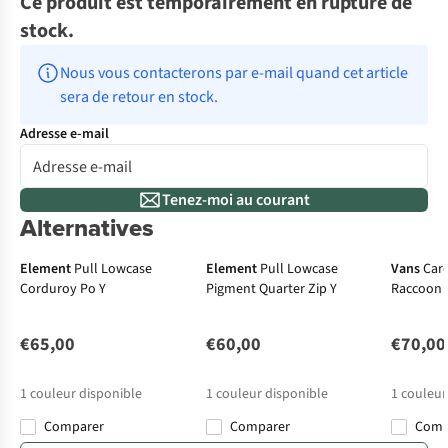
Ce produit est temporairement en rupture de
stock.
Nous vous contacterons par e-mail quand cet article 
sera de retour en stock.
Adresse e-mail
Tenez-moi au courant
Alternatives
Element
Pull Lowcase
Element
Pull Lowcase
Vans
Car
Corduroy Po Y
Pigment Quarter Zip Y
Raccoon F
€65,00
€60,00
€70,00
1
couleur disponible
1
couleur disponible
1
couleur
Comparer
Comparer
Com