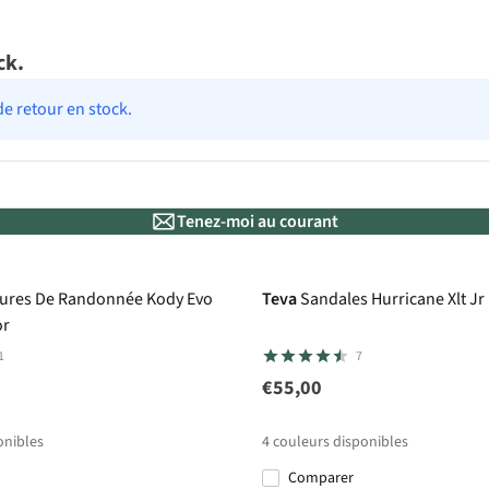
ck.
de retour en stock.
Tenez-moi au courant
ures De Randonnée Kody Evo
Teva
Sandales Hurricane Xlt Jr
or
1
7
€55,00
onibles
4
couleurs disponibles
Comparer