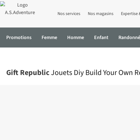
Nos services
Nos magasins
Expertise 
Promotions
Femme
Homme
Enfant
Randonn
Accueil
Jouets Diy Build Your Own Rocket Kit
Gift Republic
Jouets Diy Build Your Own R