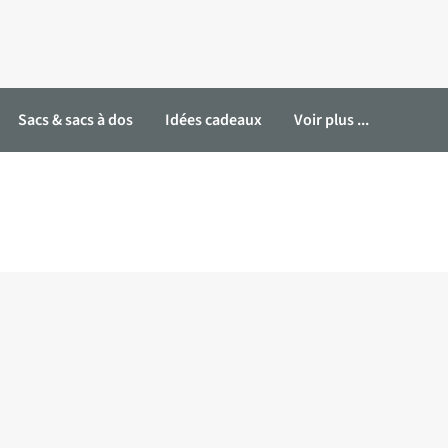
Sacs & sacs à dos
Idées cadeaux
Voir plus ...