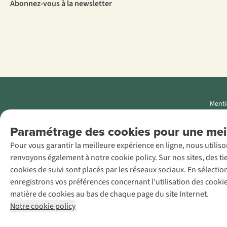
Abonnez-vous à la newsletter
Menti
AS Adventure
Paramétrage des cookies pour une meil
Luxemburg SA,
Pour vous garantir la meilleure expérience en ligne, nous utilis
Boulevard F.W.
renvoyons également à notre cookie policy. Sur nos sites, des ti
Raiffeisen 25, L-
cookies de suivi sont placés par les réseaux sociaux. En sélecti
2411
enregistrons vos préférences concernant l’utilisation des cooki
Luxembourg
matière de cookies au bas de chaque page du site Internet.
+32 (0)3 828
Notre cookie policy
30 15
team@asadventure.com