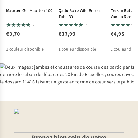
Maurten
Gel Maurten 100
Qallo
Boire Wild Berries
Trek 'n Eat
Ali
Tub - 30
Vanilla Rice P
25
7
€3,70
€37,99
€4,95
1
couleur disponible
1
couleur disponible
1
couleur disp
Prenez bien soin de votre