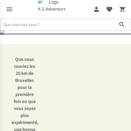
aux 20 km de Bruxelles ?
Sho
Expertise & Conseils
Comment se préparer aux 20 km de Bruxelle
Que vous
couriez les
20 km de
Bruxelles
pour la
première
fois ou que
vous soyez
plus
expérimenté,
une bonne