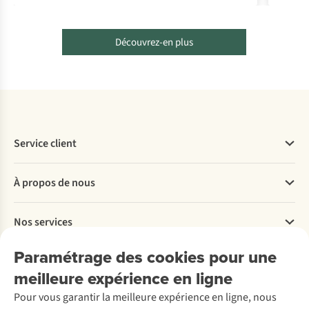
du spor
Découvrez-en plus
Service client
Questions fréquentes
À propos de nous
Commander
Payer
Travailler chez A.S.Adventure
Nos services
Livraison
Explore More
Retourner
Entreprise responsable
Location / Location sports d’hiver
Paramétrage des cookies pour une
Rétractation d'une commande
Découvrez
À propos d’Ayacucho
Seconde-main
meilleure expérience en ligne
Entretien & réparations
Nos magasins
Entretien de ski
A.S.Magazine
Garantie
Pour vous garantir la meilleure expérience en ligne, nous
À propos d’A.S.Adventure
Service de lavage
Explore Camp