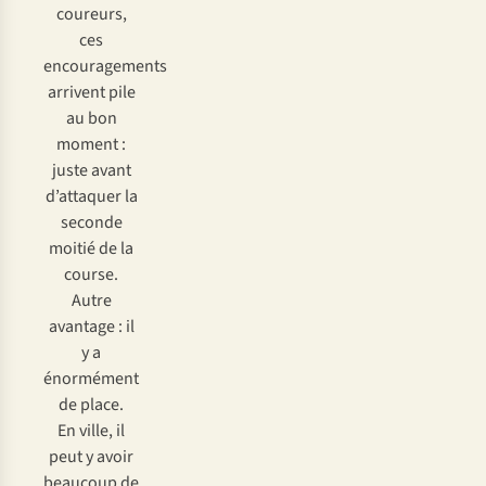
coureurs,
ces
encouragements
arrivent pile
au bon
moment :
juste avant
d’attaquer la
seconde
moitié de la
course.
Autre
avantage : il
y a
énormément
de place.
En ville, il
peut y avoir
beaucoup de