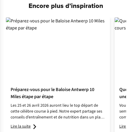
Encore plus d’inspiration
Préparez-vous pour le Baloise Antwerp 10
Que fa
Miles étape par étape
une co
Les 25 et 26 avril 2026 auront lieu le top départ de
Vous av
cette célèbre course à pied. Notre expert partage ses
semi-ma
conseils d’entraînement et de nutrition dans un plan
compte
par étapes pratique.
hydrat
Lire la suite
Lire la 
et de m