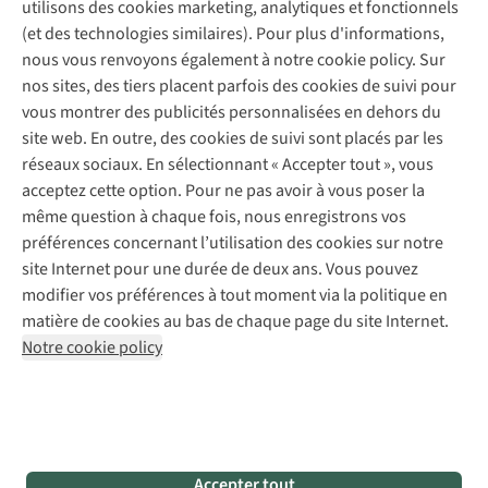
Contactez-nous
utilisons des cookies marketing, analytiques et fonctionnels
Déclaration d'accessibilité
Entretien de chaussures
Gear Check
(et des technologies similaires). Pour plus d'informations,
Réparation de chaussures
Expertise & conseils
nous vous renvoyons également à notre cookie policy. Sur
Abonnez-vous à la newsletter
Réparation de vêtements
nos sites, des tiers placent parfois des cookies de suivi pour
Retouches
vous montrer des publicités personnalisées en dehors du
Pour les entreprises
Suivez-nous
site web. En outre, des cookies de suivi sont placés par les
réseaux sociaux. En sélectionnant « Accepter tout », vous
acceptez cette option. Pour ne pas avoir à vous poser la
même question à chaque fois, nous enregistrons vos
préférences concernant l’utilisation des cookies sur notre
site Internet pour une durée de deux ans. Vous pouvez
Mentions légales
Politique de confidentialité
modifier vos préférences à tout moment via la politique en
Conditions générales
Cookie Policy
matière de cookies au bas de chaque page du site Internet.
Notre cookie policy
AS Adventure Luxemburg SA,
Boulevard F.W. Raiffeisen 25,
L-2411 Luxembourg
team@asadventure.com
+32 (0)3 828 30 15
TVA LU 145.75.057
Accepter tout