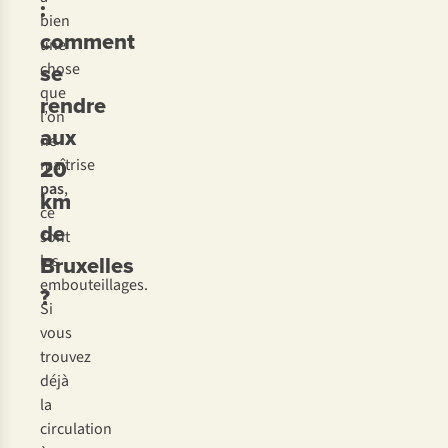
:
bien
comment
une
se
chose
que
rendre
l’on
aux
ne
20
maîtrise
pas
,
km
ce
de
sont
Bruxelles
les
embouteillages.
?
Si
vous
trouvez
déjà
la
circulation