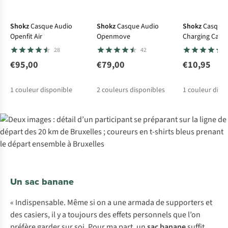
Shokz
Casque Audio
Shokz
Casque Audio
Shokz
Casque 
Openfit Air
Openmove
Charging Cabl
Aeropex/Openr
28
42
€95,00
€79,00
€10,95
1
couleur disponible
2
couleurs disponibles
1
couleur disp
Un sac banane
« Indispensable. Même si on a une armada de supporters et
des casiers, il y a toujours des effets personnels que l’on
préfère garder sur soi. Pour ma part, un
sac banane
suffit