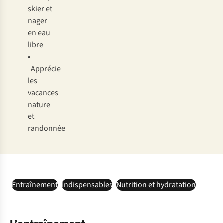
skier et
nager
en eau
libre
•
Apprécie
les
vacances
nature
et
randonnée
Entraînement
Indispensables
Nutrition et hydratation