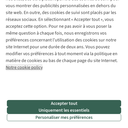
avec
vous montrer des publicités personnalisées en dehors du
des
site web. En outre, des cookies de suivi sont placés par les
champs
réseaux sociaux. En sélectionnant « Accepter tout », vous
à perte
acceptez cette option. Pour ne pas avoir à vous poser la
de vue
même question à chaque fois, nous enregistrons vos
et des
préférences concernant l’utilisation des cookies sur notre
sentiers
site Internet pour une durée de deux ans. Vous pouvez
tranquilles.
modifier vos préférences à tout moment via la politique en
Une
matière de cookies au bas de chaque page du site Internet.
belle
Notre cookie policy
manière
d’explorer
la
région.
Nous
Accepter tout
vous
Uniquement les essentiels
invitons
également
Personaliser mes préférences
à