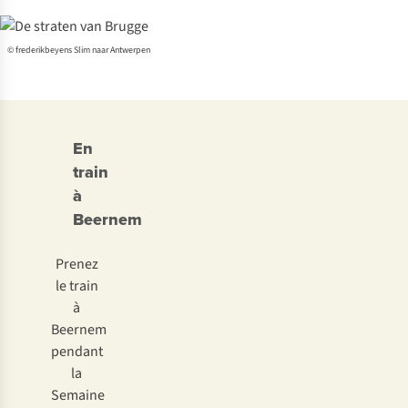
© frederikbeyens Slim naar Antwerpen
En
train
à
Beernem
Prenez
le train
à
Beernem
pendant
la
Semaine