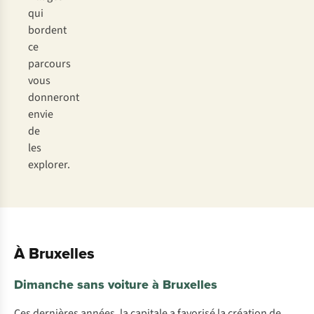
qui
bordent
ce
parcours
vous
donneront
envie
de
les
explorer.
À Bruxelles
Dimanche sans voiture à Bruxelles
Ces dernières années, la capitale a favorisé la création de