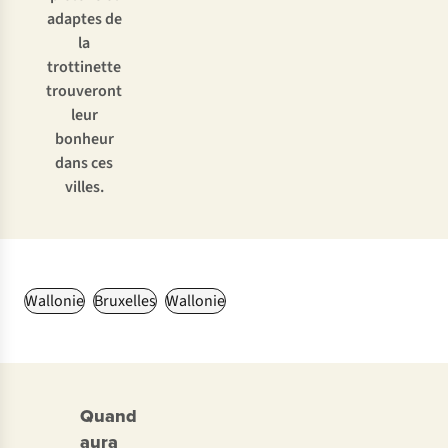
adaptes de
la
trottinette
trouveront
leur
bonheur
dans ces
villes.
Wallonie
Bruxelles
Wallonie
Quand
aura