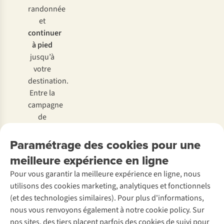
randonnée
et
continuer
à pied
jusqu’à
votre
destination.
Entre la
campagne
de
Beernem
et le
Paramétrage des cookies pour une
centre
meilleure expérience en ligne
de
Pour vous garantir la meilleure expérience en ligne, nous
Bruges
,
utilisons des cookies marketing, analytiques et fonctionnels
vous
(et des technologies similaires). Pour plus d'informations,
parcourrez
nous vous renvoyons également à notre cookie policy. Sur
18 km
nos sites, des tiers placent parfois des cookies de suivi pour