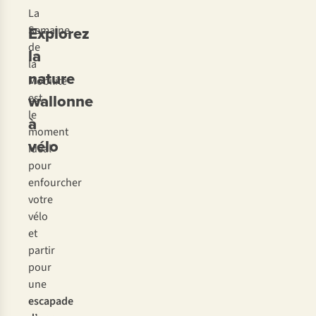
La
Explorez
Semaine
de
la
la
nature
Mobilité
wallonne
est
le
à
moment
vélo
idéal
pour
enfourcher
votre
vélo
et
partir
pour
une
escapade