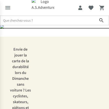
faire
Sho
Expertise & Conseils
Dimanche sans voiture 2025 : voici ce qu’il y a
Envie de
jouer la
carte de la
durabilité
lors du
Dimanche
sans
voiture ? Les
cyclistes,
skateurs,
piétons et